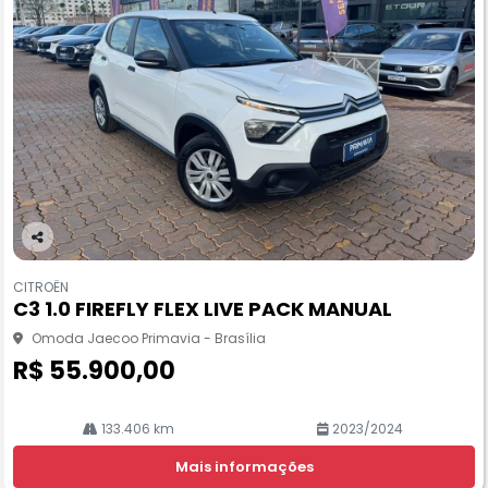
Co
m
CITROËN
pa
C3 1.0 FIREFLY FLEX LIVE PACK MANUAL
rtil
he
Omoda Jaecoo Primavia - Brasília
R$ 55.900,00
133.406 km
2023/2024
Mais informações