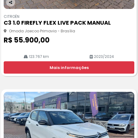
Co
m
CITROËN
pa
C3 1.0 FIREFLY FLEX LIVE PACK MANUAL
rtil
he
Omoda Jaecoo Primavia - Brasília
R$ 55.900,00
123.767 km
2023/2024
Mais informações