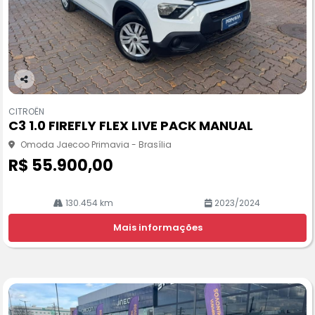
Co
m
CITROËN
pa
C3 1.0 FIREFLY FLEX LIVE PACK MANUAL
rtil
he
Omoda Jaecoo Primavia - Brasília
R$ 55.900,00
130.454 km
2023/2024
Mais informações