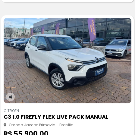
Co
m
CITROËN
pa
C3 1.0 FIREFLY FLEX LIVE PACK MANUAL
rtil
he
Omoda Jaecoo Primavia - Brasília
R$ 55.900,00