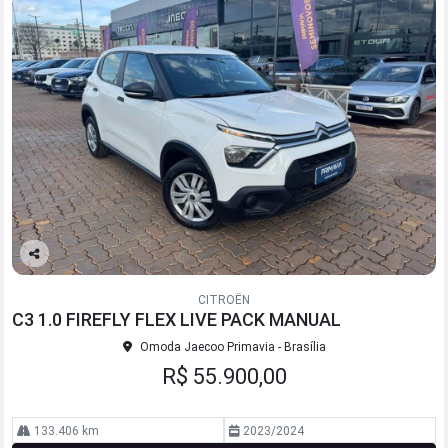
Co
mp
CITROËN
arti
C3 1.0 FIREFLY FLEX LIVE PACK MANUAL
lhe
Omoda Jaecoo Primavia - Brasília
R$ 55.900,00
133.406 km
2023/2024