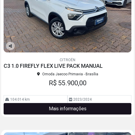
Co
mp
CITROËN
arti
C3 1.0 FIREFLY FLEX LIVE PACK MANUAL
lhe
Omoda Jaecoo Primavia - Brasília
R$ 55.900,00
104.014 km
2023/2024
Mais informações