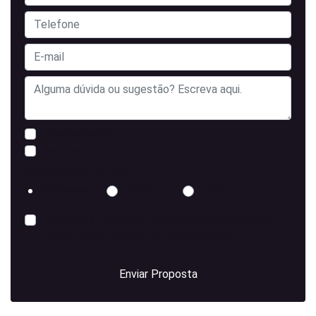
Financiamento?
Negociar usado
Preferência de contato:
Whatsapp
Telefone
Email
Li e aceita a
Política de Privacidade
e concordo em
receber comunicações da concessionária.
Enviar Proposta