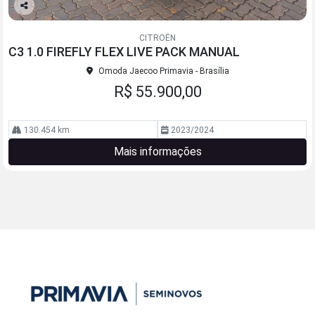
Co
mp
CITROËN
arti
C3 1.0 FIREFLY FLEX LIVE PACK MANUAL
lhe
Omoda Jaecoo Primavia - Brasília
R$ 55.900,00
130.454 km
2023/2024
Mais informações