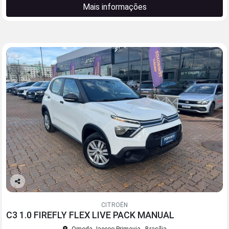
Mais informações
Co
mp
CITROËN
arti
C3 1.0 FIREFLY FLEX LIVE PACK MANUAL
lhe