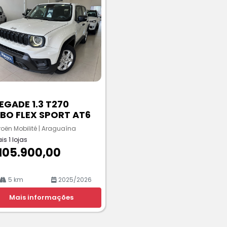
EGADE 1.3 T270
BO FLEX SPORT AT6
roën Mobilité | Araguaína
is 1 lojas
105.900,00
5 km
2025/2026
Mais informações