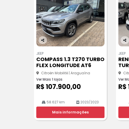
Co
Co
m
m
JEEP
JEEP
pa
pa
COMPASS 1.3 T270 TURBO
REN
rtil
rtil
FLEX LONGITUDE AT6
TUR
he
he
Citroën Mobilité | Araguaína
Cit
Ver Mais 1 lojas
Ver Ma
R$ 107.900,00
R$ 
58.627 km
2023/2023
Mais informações