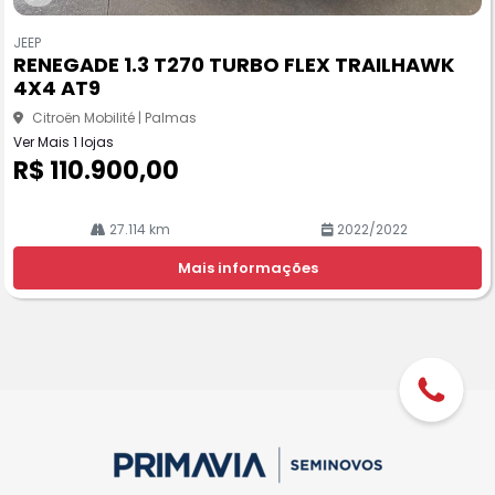
Co
m
JEEP
pa
RENEGADE 1.3 T270 TURBO FLEX TRAILHAWK
rtil
4X4 AT9
he
Citroën Mobilité | Palmas
Ver Mais 1 lojas
R$ 110.900,00
27.114 km
2022/2022
Mais informações