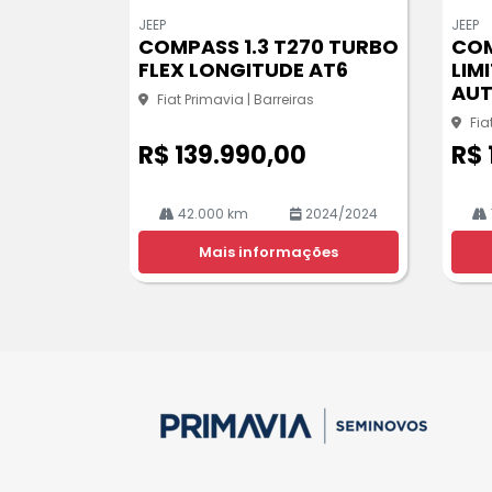
m
m
JEEP
JEEP
pa
pa
COMPASS 1.3 T270 TURBO
COM
rtil
rtil
FLEX LONGITUDE AT6
LIM
he
he
AU
Fiat Primavia | Barreiras
Fia
R$ 139.990,00
R$ 
42.000 km
2024/2024
Mais informações