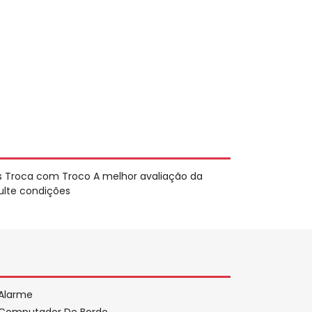
s Troca com Troco A melhor avaliação da
ulte condições
Alarme
Computador De Bordo