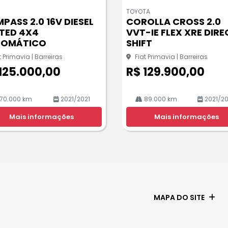
m
TOYOTA
pa
PASS 2.0 16V DIESEL
COROLLA CROSS 2.0
rtil
ITED 4X4
VVT-IE FLEX XRE DIRE
he
TOMÁTICO
SHIFT
t Primavia | Barreiras
Fiat Primavia | Barreiras
125.000,00
R$ 129.900,00
70.000 km
2021/2021
89.000 km
2021/2
Mais informações
Mais informações
MAPA DO SITE