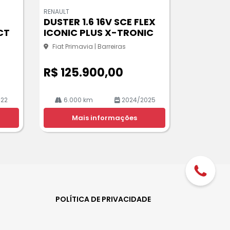
m
RENAULT
pa
DUSTER 1.6 16V SCE FLEX
rtil
CT
ICONIC PLUS X-TRONIC
he
Fiat Primavia | Barreiras
R$ 125.900,00
022
6.000 km
2024/2025
Mais informações
POLÍTICA DE PRIVACIDADE