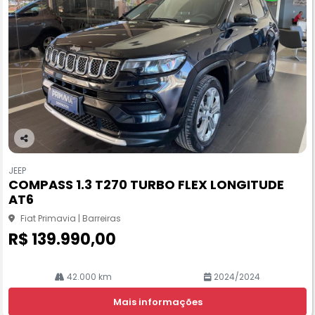
Co
m
JEEP
pa
COMPASS 1.3 T270 TURBO FLEX LONGITUDE
rtil
AT6
he
Fiat Primavia | Barreiras
R$ 139.990,00
42.000 km
2024/2024
Mais informações