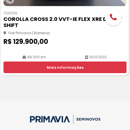
Co
m
TOYOTA
pa
COROLLA CROSS 2.0 VVT-IE FLEX XRE DIRECT
rtil
SHIFT
he
Fiat Primavia | Barreiras
R$ 129.900,00
89.000 km
2021/2022
Mais informações