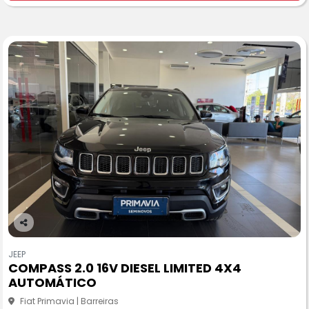
Co
m
JEEP
pa
COMPASS 2.0 16V DIESEL LIMITED 4X4
rtil
AUTOMÁTICO
he
Fiat Primavia | Barreiras