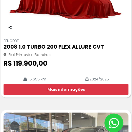
Co
m
PEUGEOT
pa
2008 1.0 TURBO 200 FLEX ALLURE CVT
rtil
he
Fiat Primavia | Barreiras
R$ 119.900,00
15.655 km
2024/2025
Mais informações