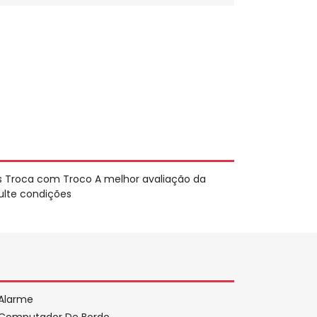
s Troca com Troco A melhor avaliação da
ulte condições
Alarme
Computador De Bordo