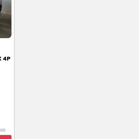
X 4P
020