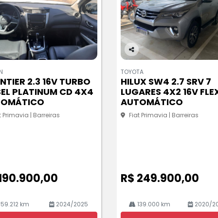
Co
m
N
TOYOTA
pa
NTIER 2.3 16V TURBO
HILUX SW4 2.7 SRV 7
rtil
SEL PLATINUM CD 4X4
LUGARES 4X2 16V FLE
he
TOMÁTICO
AUTOMÁTICO
t Primavia | Barreiras
Fiat Primavia | Barreiras
190.900,00
R$ 249.900,00
59.212 km
2024/2025
139.000 km
2020/2