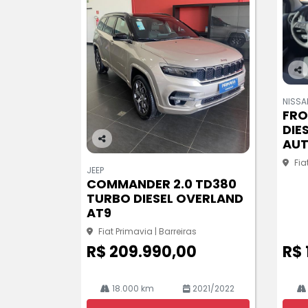
Co
m
NISSA
pa
FRO
rtil
DIE
he
AU
Co
Fia
m
JEEP
pa
COMMANDER 2.0 TD380
rtil
TURBO DIESEL OVERLAND
he
AT9
Fiat Primavia | Barreiras
R$ 209.990,00
R$ 
18.000 km
2021/2022