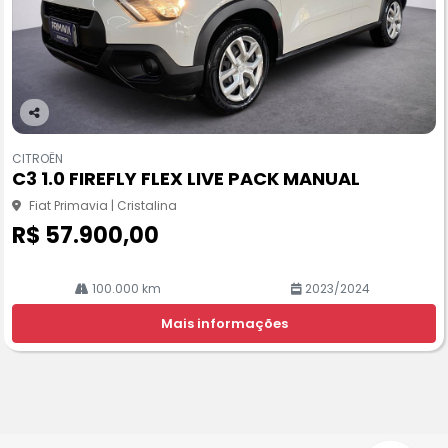
Co
m
CITROËN
pa
C3 1.0 FIREFLY FLEX LIVE PACK MANUAL
rtil
he
Fiat Primavia | Cristalina
R$ 57.900,00
100.000 km
2023/2024
Mais informações