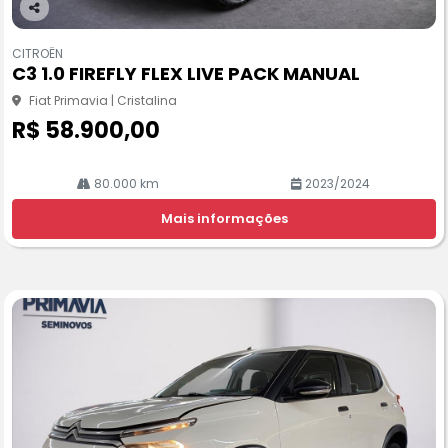
Co
m
CITROËN
pa
C3 1.0 FIREFLY FLEX LIVE PACK MANUAL
rtil
he
Fiat Primavia | Cristalina
R$ 58.900,00
80.000 km
2023/2024
Mais informações