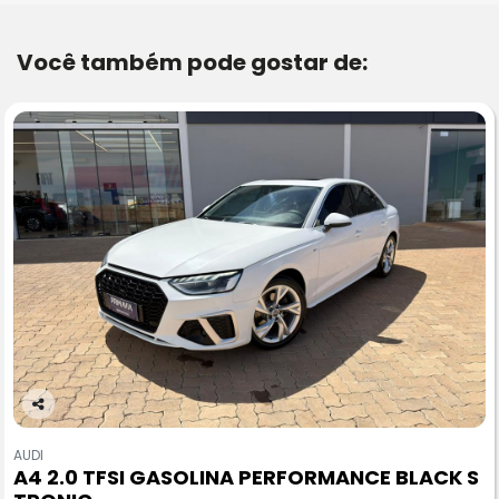
Você também pode gostar de:
Co
m
AUDI
pa
A4 2.0 TFSI GASOLINA PERFORMANCE BLACK S
rtil