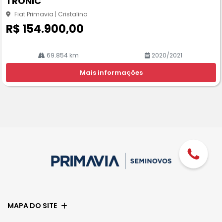
TRONIC
he
Fiat Primavia | Cristalina
R$ 154.900,00
69.854 km
2020/2021
Mais informações
MAPA DO SITE