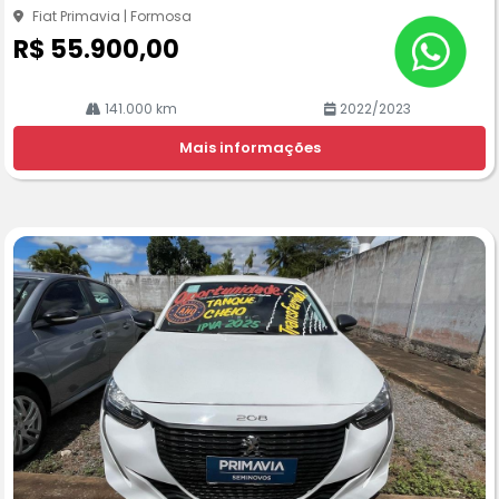
he
Fiat Primavia | Formosa
R$ 55.900,00
141.000 km
2022/2023
Mais informações