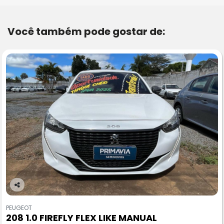
Você também pode gostar de:
Co
m
PEUGEOT
pa
208 1.0 FIREFLY FLEX LIKE MANUAL
rtil