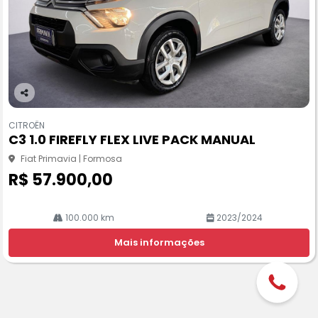
Co
m
CITROËN
pa
C3 1.0 FIREFLY FLEX LIVE PACK MANUAL
rtil
he
Fiat Primavia | Formosa
R$ 57.900,00
100.000 km
2023/2024
Mais informações