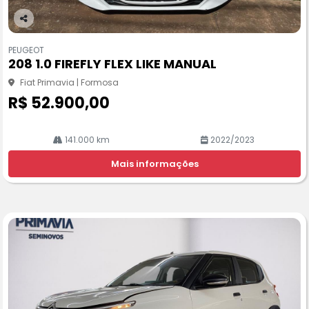
Co
m
PEUGEOT
pa
208 1.0 FIREFLY FLEX LIKE MANUAL
rtil
he
Fiat Primavia | Formosa
R$ 52.900,00
141.000 km
2022/2023
Mais informações