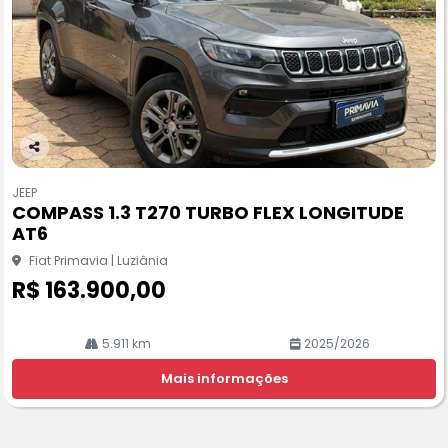
Co
m
JEEP
pa
COMPASS 1.3 T270 TURBO FLEX LONGITUDE
rtil
AT6
he
Fiat Primavia | Luziânia
R$ 163.900,00
5.911 km
2025/2026
Mais informações