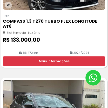
Co
m
JEEP
pa
COMPASS 1.3 T270 TURBO FLEX LONGITUDE
rtil
AT6
he
Fiat Primavia | Luziânia
R$ 133.000,00
86.472 km
2024/2024
Mais informações