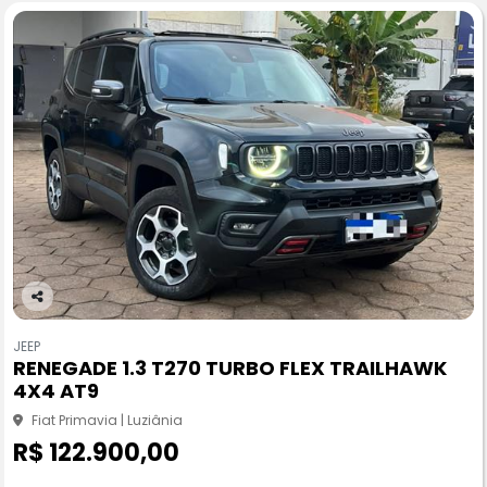
Co
m
JEEP
pa
RENEGADE 1.3 T270 TURBO FLEX TRAILHAWK
rtil
4X4 AT9
he
Fiat Primavia | Luziânia
R$ 122.900,00