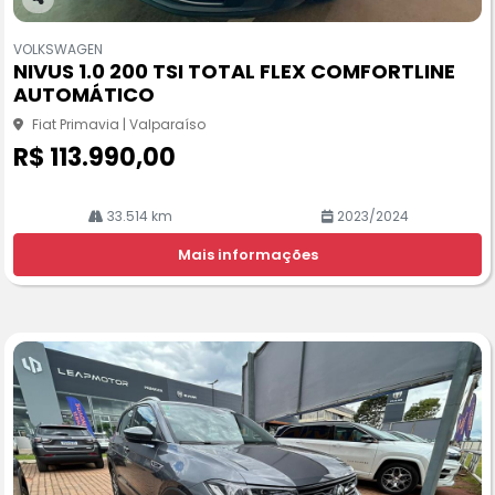
Co
m
VOLKSWAGEN
pa
NIVUS 1.0 200 TSI TOTAL FLEX COMFORTLINE
rtil
AUTOMÁTICO
he
Fiat Primavia | Valparaíso
R$ 113.990,00
33.514 km
2023/2024
Mais informações