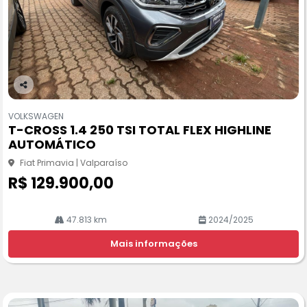
Co
m
VOLKSWAGEN
pa
T-CROSS 1.4 250 TSI TOTAL FLEX HIGHLINE
rtil
AUTOMÁTICO
he
Fiat Primavia | Valparaíso
R$ 129.900,00
47.813 km
2024/2025
Mais informações