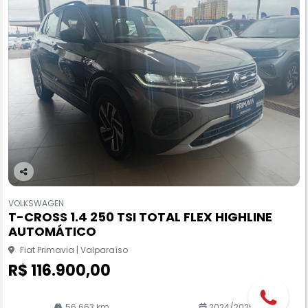
Co
m
VOLKSWAGEN
pa
T-CROSS 1.4 250 TSI TOTAL FLEX HIGHLINE
rtil
AUTOMÁTICO
he
Fiat Primavia | Valparaíso
R$ 116.900,00
56.663 km
2024/2025