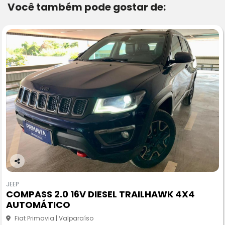
Você também pode gostar de:
Co
m
JEEP
pa
COMPASS 2.0 16V DIESEL TRAILHAWK 4X4
rtil
AUTOMÁTICO
he
Fiat Primavia | Valparaíso