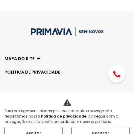
MAPA DO SITE
POLÍTICA DE PRIVACIDADE
CNPJ: 71.145.668/0005-07
Para proteger seus dados pessoais durante a navegação
No trânsito, enxergar o outro salva vidas.
respeitamos nossa
Política de privacidade
. Ao seguir com a
navegação e visita você concorda com nossas políticas.
Aceitar
Recusar