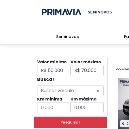
Seminovos
Fa
Valor mínimo
Valor máximo
Localiz
Buscar
Km mínima
Km máxima
Pesquisar
C