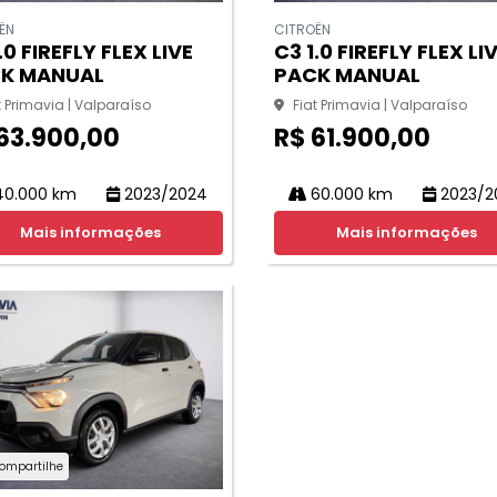
ËN
CITROËN
.0 FIREFLY FLEX LIVE
C3 1.0 FIREFLY FLEX LI
K MANUAL
PACK MANUAL
t Primavia | Valparaíso
Fiat Primavia | Valparaíso
63.900,00
R$ 61.900,00
0.000 km
2023/2024
60.000 km
2023/2
Mais informações
Mais informações
ompartilhe