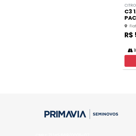
CITRO
C3 1
PAC
Fia
R$ 
1
CNPJ: 71.145.668/0005-07