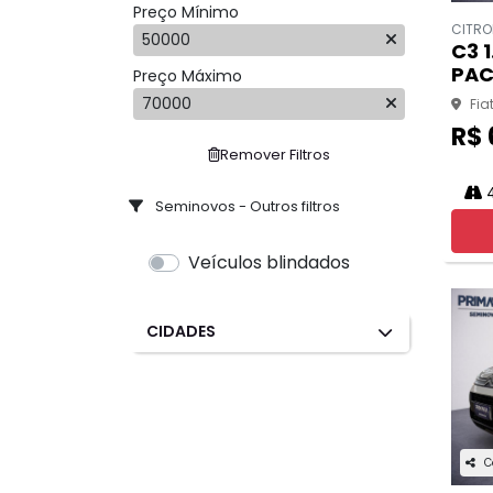
Preço Mínimo
CITRO
50000
C3 1
PAC
Preço Máximo
70000
Fia
R$ 
Remover Filtros
4
Seminovos - Outros filtros
Veículos blindados
CIDADES
C