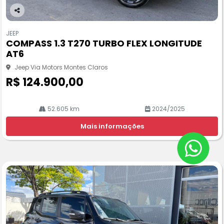
Co
m
JEEP
pa
COMPASS 1.3 T270 TURBO FLEX LONGITUDE
rtil
AT6
he
Jeep Via Motors Montes Claros
R$ 124.900,00
52.605 km
2024/2025
Mais informações