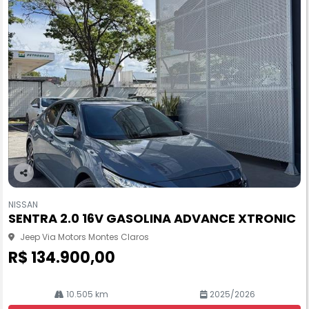
Co
m
NISSAN
pa
SENTRA 2.0 16V GASOLINA ADVANCE XTRONIC
rtil
he
Jeep Via Motors Montes Claros
R$ 134.900,00
10.505 km
2025/2026