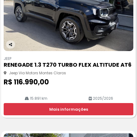
Co
m
JEEP
pa
RENEGADE 1.3 T270 TURBO FLEX ALTITUDE AT6
rtil
he
Jeep Via Motors Montes Claros
R$ 116.990,00
15.891 km
2025/2026
Mais informações