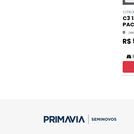
CITRO
C3 1
PAC
Jee
R$ 
8