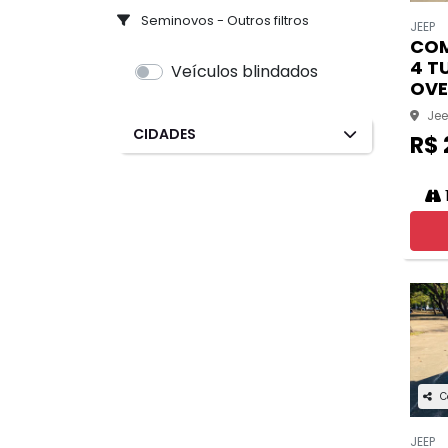
Seminovos - Outros filtros
JEEP
COM
4 T
Veículos blindados
OVE
Jee
CIDADES
R$ 
C
JEEP