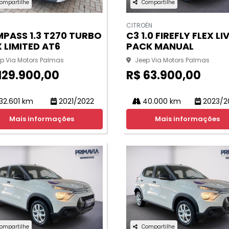
ompartilhe
Compartilhe
CITROËN
PASS 1.3 T270 TURBO
C3 1.0 FIREFLY FLEX LI
X LIMITED AT6
PACK MANUAL
p Via Motors Palmas
Jeep Via Motors Palmas
129.900,00
R$ 63.900,00
32.601 km
2021/2022
40.000 km
2023/2
Mais informações
Mais informações
ompartilhe
Compartilhe