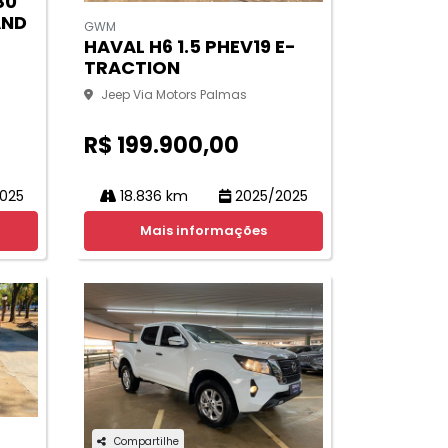
80
AND
GWM
HAVAL H6 1.5 PHEV19 E-
TRACTION
Jeep Via Motors Palmas
R$ 199.900,00
025
18.836 km
2025/2025
Mais informações
Compartilhe