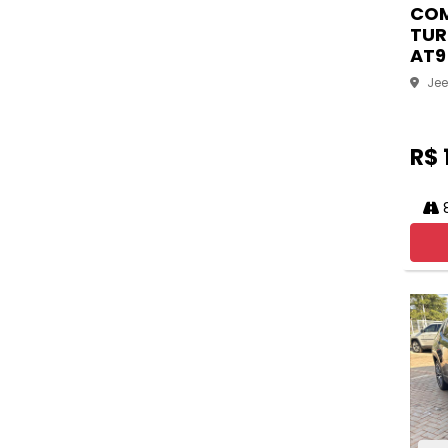
COM
TUR
AT9
Jee
R$ 
8