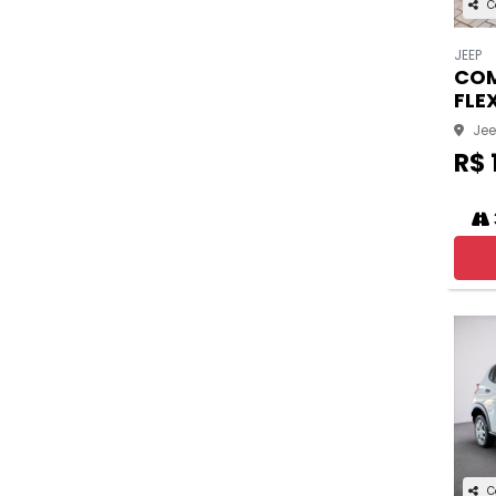
C
JEEP
COM
FLE
Jee
R$ 
C