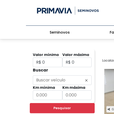
Seminovos
Fa
Valor mínimo
Valor máximo
Localiz
Buscar
Km mínima
Km máxima
Pesquisar
C