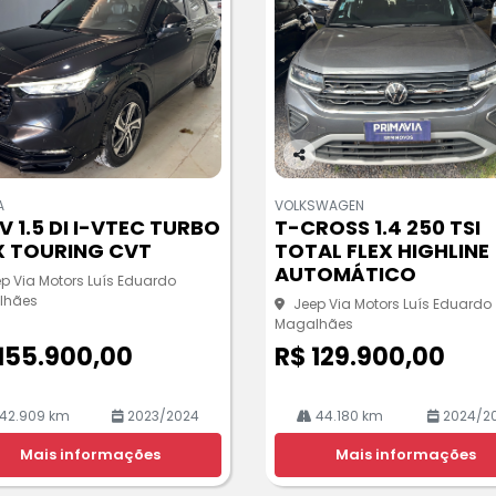
Co
m
A
VOLKSWAGEN
pa
V 1.5 DI I-VTEC TURBO
T-CROSS 1.4 250 TSI
rtil
X TOURING CVT
TOTAL FLEX HIGHLINE
he
AUTOMÁTICO
p Via Motors Luís Eduardo
lhães
Jeep Via Motors Luís Eduardo
Magalhães
155.900,00
R$ 129.900,00
42.909 km
2023/2024
44.180 km
2024/2
Mais informações
Mais informações