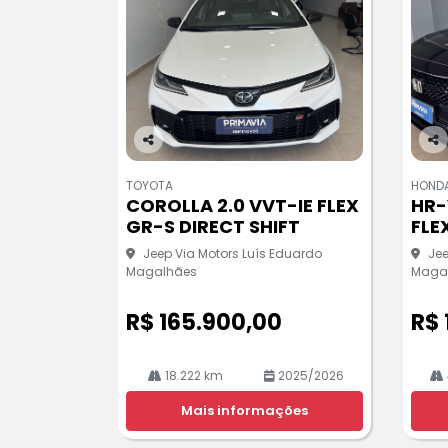
Co
Co
m
m
TOYOTA
HOND
pa
pa
COROLLA 2.0 VVT-IE FLEX
HR-
rtil
rtil
GR-S DIRECT SHIFT
FLE
he
he
Jeep Via Motors Luís Eduardo
Jee
Magalhães
Maga
R$ 165.900,00
R$ 
18.222 km
2025/2026
Mais informações