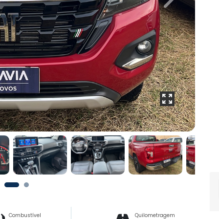
Next
Combustível
Quilometragem