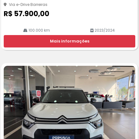
he
Via e-Drive Barreiras
R$ 57.900,00
100.000 km
2023/2024
Mais informações