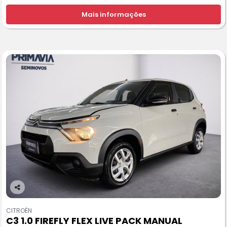
Mais informações
Co
m
CITROËN
pa
C3 1.0 FIREFLY FLEX LIVE PACK MANUAL
rtil