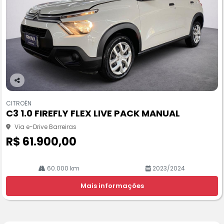
Co
m
CITROËN
pa
C3 1.0 FIREFLY FLEX LIVE PACK MANUAL
rtil
he
Via e-Drive Barreiras
R$ 61.900,00
60.000 km
2023/2024
Mais informações