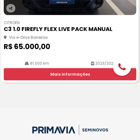
Co
m
CITROËN
pa
C3 1.0 FIREFLY FLEX LIVE PACK MANUAL
rtil
he
Via e-Drive Barreiras
R$ 65.000,00
81.000 km
2023/2024
Mais informações