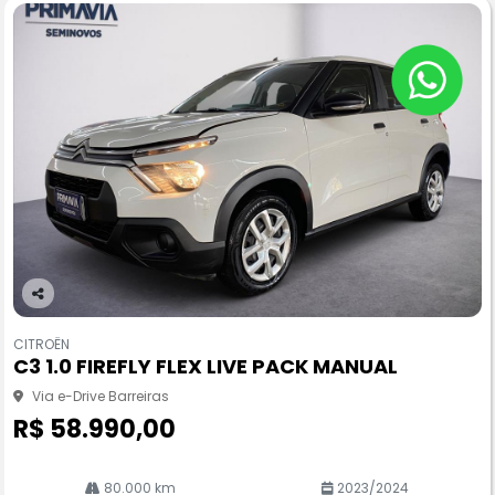
Co
m
CITROËN
pa
C3 1.0 FIREFLY FLEX LIVE PACK MANUAL
rtil
he
Via e-Drive Barreiras
R$ 58.990,00
80.000 km
2023/2024