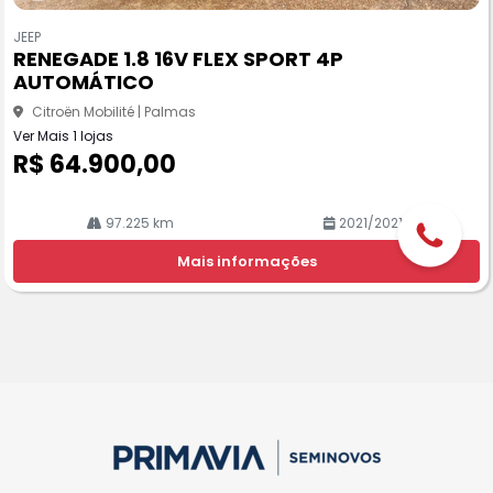
Co
m
JEEP
pa
RENEGADE 1.8 16V FLEX SPORT 4P
rtil
AUTOMÁTICO
he
Citroën Mobilité | Palmas
Ver Mais 1 lojas
R$ 64.900,00
97.225 km
2021/2021
Mais informações