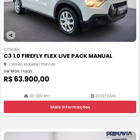
Co
m
CITROËN
pa
C3 1.0 FIREFLY FLEX LIVE PACK MANUAL
rtil
he
Citroën Mobilité | Palmas
Ver Mais 1 lojas
R$ 63.900,00
40.000 km
2023/2024
Mais informações