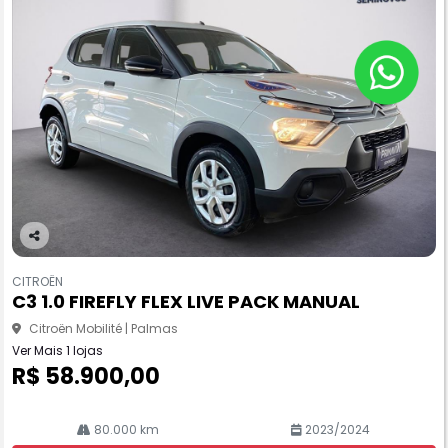
Co
m
CITROËN
pa
C3 1.0 FIREFLY FLEX LIVE PACK MANUAL
rtil
he
Citroën Mobilité | Palmas
Ver Mais 1 lojas
R$ 58.900,00
80.000 km
2023/2024