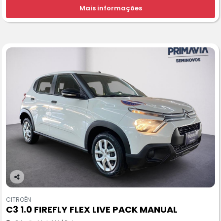
Mais informações
Co
m
CITROËN
pa
C3 1.0 FIREFLY FLEX LIVE PACK MANUAL
rtil