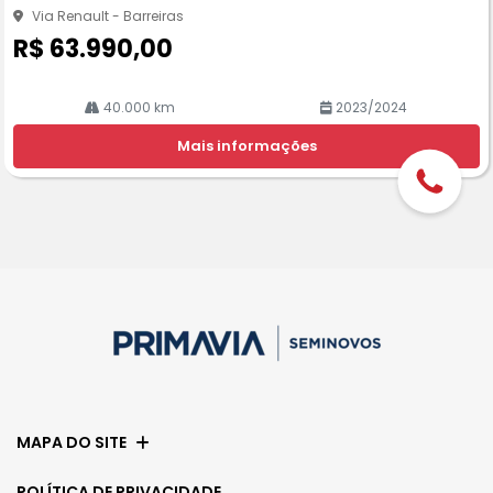
he
Via Renault - Barreiras
R$ 63.990,00
40.000 km
2023/2024
Mais informações
MAPA DO SITE
POLÍTICA DE PRIVACIDADE