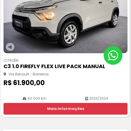
Co
m
CITROËN
pa
C3 1.0 FIREFLY FLEX LIVE PACK MANUAL
rtil
he
Via Renault - Barreiras
R$ 61.900,00
60.000 km
2023/2024
Mais informações