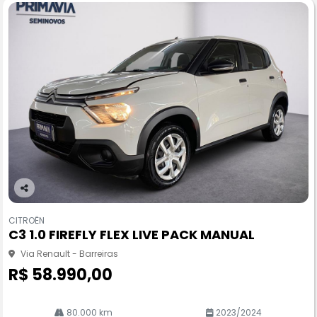
Co
m
CITROËN
pa
C3 1.0 FIREFLY FLEX LIVE PACK MANUAL
rtil
he
Via Renault - Barreiras
R$ 58.990,00
80.000 km
2023/2024