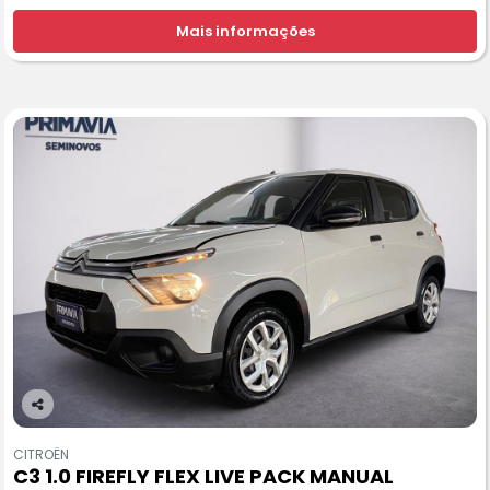
Mais informações
Co
m
CITROËN
pa
C3 1.0 FIREFLY FLEX LIVE PACK MANUAL
rtil