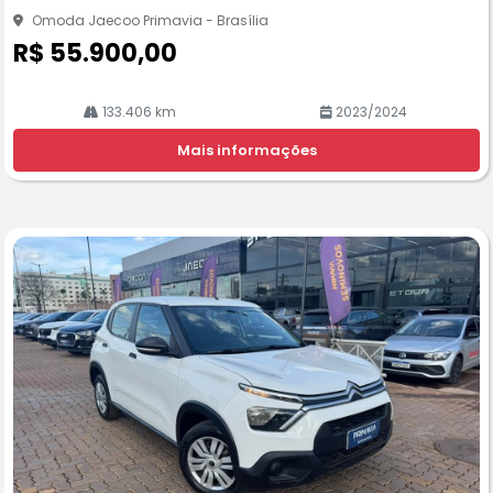
he
Omoda Jaecoo Primavia - Brasília
R$ 55.900,00
133.406 km
2023/2024
Mais informações