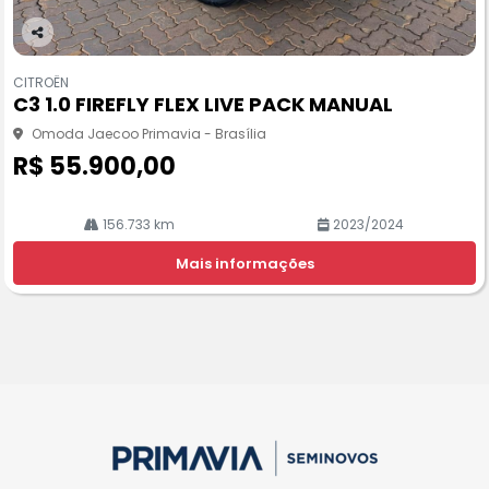
Co
m
CITROËN
pa
C3 1.0 FIREFLY FLEX LIVE PACK MANUAL
rtil
he
Omoda Jaecoo Primavia - Brasília
R$ 55.900,00
156.733 km
2023/2024
Mais informações