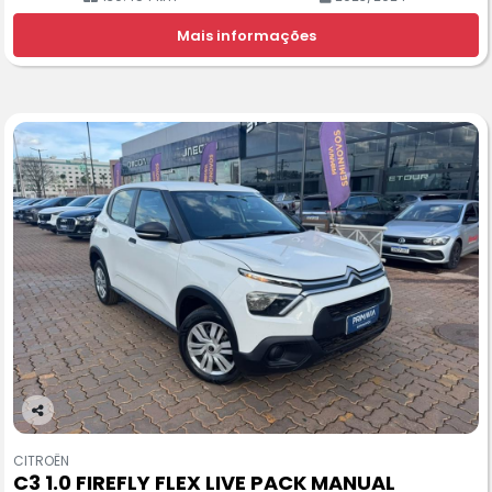
Mais informações
Co
m
CITROËN
pa
C3 1.0 FIREFLY FLEX LIVE PACK MANUAL
rtil