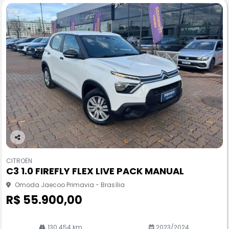
Co
m
CITROËN
pa
C3 1.0 FIREFLY FLEX LIVE PACK MANUAL
rtil
he
Omoda Jaecoo Primavia - Brasília
R$ 55.900,00
130.454 km
2023/2024