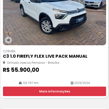
Co
m
CITROËN
pa
C3 1.0 FIREFLY FLEX LIVE PACK MANUAL
rtil
he
Omoda Jaecoo Primavia - Brasília
R$ 55.900,00
123.767 km
2023/2024
Mais informações