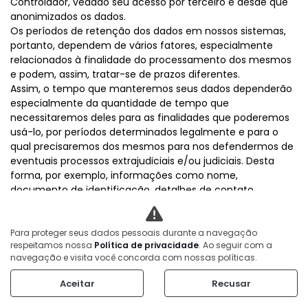
Controlador, vedado seu acesso por terceiro e desde que
anonimizados os dados.
Os períodos de retenção dos dados em nossos sistemas,
portanto, dependem de vários fatores, especialmente
relacionados à finalidade do processamento dos mesmos
e podem, assim, tratar-se de prazos diferentes.
Assim, o tempo que manteremos seus dados dependerão
especialmente da quantidade de tempo que
necessitaremos deles para as finalidades que poderemos
usá-lo, por períodos determinados legalmente e para o
qual precisaremos dos mesmos para nos defendermos de
eventuais processos extrajudiciais e/ou judiciais. Desta
forma, por exemplo, informações como nome,
documento de identificação, detalhes de contato
(telefone, e-mail), profissão, informações relativas à
operação financeira/bancária de forma detalhada (valor
do contrato, forma de pagamento, banco, conta bancária,
Para proteger seus dados pessoais durante a navegação
respeitamos nossa
Política de privacidade
. Ao seguir com a
agência, titularidade, CPF, CNPJ, número do cartão de
navegação e visita você concorda com nossas políticas.
crédito, bandeira do cartão de crédito, parcelas), imagem
em câmeras de vigilância interna e em termos de
Aceitar
Recusar
consentimento, restarão pelo prazo mínimo de 5 (cinco)
anos, a partir do encerramento da conta, ou da conclusão