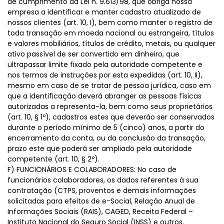
de cumprimento da Lei n. 9.613/98, que obriga nossa
empresa a identificar e manter cadastro atualizado de
nossos clientes (art. 10, I), bem como manter o registro de
toda transação em moeda nacional ou estrangeira, títulos
e valores mobiliários, títulos de crédito, metais, ou qualquer
ativo passível de ser convertido em dinheiro, que
ultrapassar limite fixado pela autoridade competente e
nos termos de instruções por esta expedidas (art. 10, II),
mesmo em caso de se tratar de pessoa jurídica, caso em
que a identificação deverá abranger as pessoas físicas
autorizadas a representa-la, bem como seus proprietários
(art. 10, § 1º), cadastros estes que deverão ser conservados
durante o período mínimo de 5 (cinco) anos, a partir do
encerramento da conta, ou da conclusão da transação,
prazo este que poderá ser ampliado pela autoridade
competente (art. 10, § 2º).
F) FUNCIONÁRIOS E COLABORADORES: No caso de
funcionários colaboradores, os dados referentes à sua
contratação (CTPS, proventos e demais informações
solicitadas para efeitos de e-Social, Relação Anual de
Informações Sociais (RAIS), CAGED, Receita Federal –
Instituto Nacional do Seguro Social (INSS) e outros.