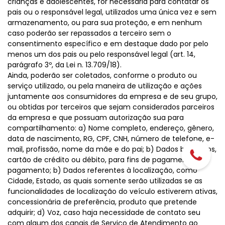
crianças e adolescentes, for necessária para contatar os
pais ou o responsável legal, utilizados uma única vez e sem
armazenamento, ou para sua proteção, e em nenhum
caso poderão ser repassados a terceiro sem o
consentimento específico e em destaque dado por pelo
menos um dos pais ou pelo responsável legal (art. 14,
parágrafo 3º, da Lei n. 13.709/18).
Ainda, poderão ser coletados, conforme o produto ou
serviço utilizado, ou pela maneira de utilização e ações
juntamente aos consumidores da empresa e de seu grupo,
ou obtidas por terceiros que sejam considerados parceiros
da empresa e que possuam autorização sua para
compartilhamento: a) Nome completo, endereço, gênero,
data de nascimento, RG, CPF, CNH, número de telefone, e-
mail, profissão, nome da mãe e do pai; b) Dados bancários,
cartão de crédito ou débito, para fins de pagamento de
pagamento; b) Dados referentes à localização, como
Cidade, Estado, as quais somente serão utilizadas se as
funcionalidades de localização do veículo estiverem ativas,
concessionária de preferência, produto que pretende
adquirir; d) Voz, caso haja necessidade de contato seu
com algum dos canais de Serviço de Atendimento ao