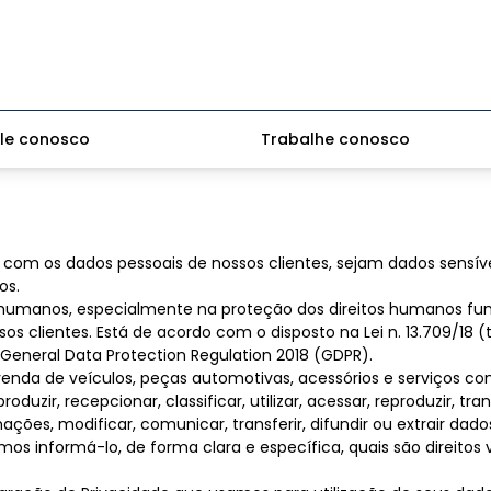
le conosco
Trabalhe conosco
com os dados pessoais de nossos clientes, sejam dados sensívei
os.
tos humanos, especialmente na proteção dos direitos humanos fu
sos clientes. Está de acordo com o disposto na Lei n. 13.709/1
eneral Data Protection Regulation 2018 (GDPR).
venda de veículos, peças automotivas, acessórios e serviços c
oduzir, recepcionar, classificar, utilizar, acessar, reproduzir, trans
ações, modificar, comunicar, transferir, difundir ou extrair dado
s informá-lo, de forma clara e específica, quais são direitos 