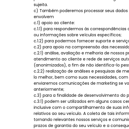
sujeita.
c) Também poderemos processar seus dados par
envolvem
c.1) apoio ao cliente:
c.1.1) para respondermos às correspondências q
ou informações sobre veículos específicos;
c.1.2) para podermos fornecer suporte e serviç
c.2) para apoio na compreensão das necessida
c.2.1) análise, avaliação e melhoria de nossos p
atendimento ao cliente e rede de serviços au
(anonimizados), a fim de não identifica-lo pe
c.2.2) realização de análises e pesquisas de 
lo melhor, bem como suas necessidades, com a 
enviaremos comunicações de marketing se voc
anteriormente;
c.3) para a finalidade de desenvolvimento do
c.3.1) podem ser utilizados em alguns casos 
inclusive com o compartilhamento de suas inf
relativos ao seu veículo. A coleta de tais i
tornando relevantes nossos serviços e comun
prazos de garantia do seu veículo e a consequ