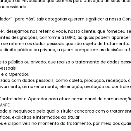
claração de Privacidade que usamos para utilização de seus da
 necessidade.
ndedor”, “para nós”, tais categorias querem significar a nossa 
cê”, desejamos nos referir a você, nosso cliente, que forneceu s
es designações, conforme a LGPD, as quais podem aparecer no
m se referem os dados pessoais que são objeto de tratamento.
de direito público ou privado, a quem competem as decisões re
ireito público ou privado, que realiza o tratamento de dados p
essoais;
 e o Operador;
ada com dados pessoais, como coleta, produção, recepção, clas
quivamento, armazenamento, eliminação, avaliação ou control
ontrolador e Operador para atuar como canal de comunicação e
 ANPD.
ada e inequívoca pela qual o Titular concorda com o tratament
cos, explícitos e informados ao titular.
os e disponíveis no momento do tratamento, por meio dos quais