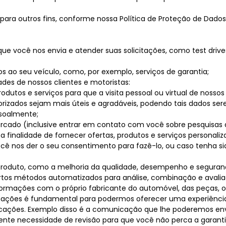
a outros fins, conforme nossa Política de Proteção de Dados, 
ue você nos envia e atender suas solicitações, como test drives,
os ao seu veículo, como, por exemplo, serviços de garantia;
des de nossos clientes e motoristas:
rodutos e serviços para que a visita pessoal ou virtual de nossos 
torizados sejam mais úteis e agradáveis, podendo tais dados 
ssoalmente;
mercado (inclusive entrar em contato com você sobre pesquisas
finalidade de fornecer ofertas, produtos e serviços personali
ê nos der o seu consentimento para fazê-lo, ou caso tenha s
 produto, como a melhoria da qualidade, desempenho e segura
certos métodos automatizados para análise, combinação e avali
ormações com o próprio fabricante do automóvel, das peças, ou
nformações é fundamental para podermos oferecer uma experiênc
icações. Exemplo disso é a comunicação que lhe poderemos en
ente necessidade de revisão para que você não perca a garantia