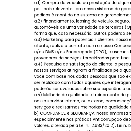
a.1) Compra de veículo ou prestação de algum
pessoais relevantes em nosso sistema de ger
pedidos é mantido no sistema de gerenciamen
a.2) financiamento, leasing de veículo, seguro
automóveis de uma variedade de terceiros (O
forma que, caso necessário, outros poderão se
a.3) Marketing para potenciais clientes: nossa
cliente, realiza o contato com a nossa Conce
e/ou DMS e/ou Encarregado (DPO), e usamos t
provedores de serviços terceirizados para fin
a.4) Pesquisa de satisfação do cliente: a pes
nossos serviços atingiram a finalidade pela qu
você com base nos dados pessoais que são extr
ser realizado com todos aqueles que interagem 
poderão ser avaliados sobre sua experiência c
a.5) Melhoria de qualidade e treinamento de 
nosso servidor interno, ou externo, comunica
serviços e realizarmos melhorias na qualidade
b) COMPLIANCE e SEGURANÇA: nossa empresa t
especialmente nas práticas Anticorrupção deter
valores, alterada pela Lei n. 12.683/2012), Lei n