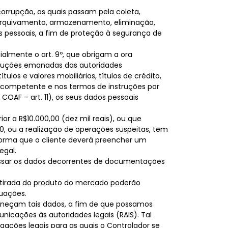
orrupção, as quais passam pela coleta,
, arquivamento, armazenamento, eliminação,
s pessoais, a fim de proteção à segurança de
ialmente o art. 9º, que obrigam a ora
struções emanadas das autoridades
s e valores mobiliários, títulos de crédito,
de competente e nos termos de instruções por
COAF – art. 11), os seus dados pessoais
or a R$10.000,00 (dez mil reais), ou que
0, ou a realização de operações suspeitas, tem
forma que o cliente deverá preencher um
egal.
essar os dados decorrentes de documentações
retirada do produto do mercado poderão
tuações.
orneçam tais dados, a fim de que possamos
nicações às autoridades legais (RAIS). Tal
ações legais para as quais o Controlador se