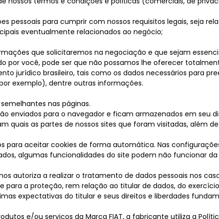
de nossos termos e condições e políticas (comerciais, de privac
es pessoais para cumprir com nossos requisitos legais, seja r
icipais eventualmente relacionados ao negócio;
rmações que solicitaremos na negociação e que sejam essenciai
do por você, pode ser que não possamos lhe oferecer totalment
nto jurídico brasileiro, tais como os dados necessários para p
or exemplo), dentre outras informações.
s semelhantes nas páginas.
ão enviados para o navegador e ficam armazenados em seu di
quais as partes de nossos sites que foram visitadas, além de c
s para aceitar cookies de forma automática. Nas configurações 
vados, algumas funcionalidades do site podem não funcionar d
nos autoriza a realizar o tratamento de dados pessoais nos caso
 para a proteção, rem relação ao titular de dados, do exercício 
imas expectativas do titular e seus direitos e liberdades fundame
odutos e/ou serviços da Marca FIAT, a fabricante utiliza a Políti