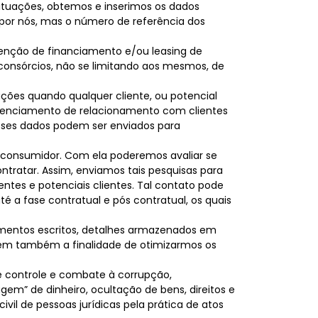
situações, obtemos e inserimos os dados
por nós, mas o número de referência dos
btenção de financiamento e/ou leasing de
onsórcios, não se limitando aos mesmos, de
ações quando qualquer cliente, ou potencial
gerenciamento de relacionamento com clientes
sses dados podem ser enviados para
o consumidor. Com ela poderemos avaliar se
ntratar. Assim, enviamos tais pesquisas para
ntes e potenciais clientes. Tal contato pode
té a fase contratual e pós contratual, os quais
umentos escritos, detalhes armazenados em
 têm também a finalidade de otimizarmos os
 controle e combate à corrupção,
gem” de dinheiro, ocultação de bens, direitos e
civil de pessoas jurídicas pela prática de atos