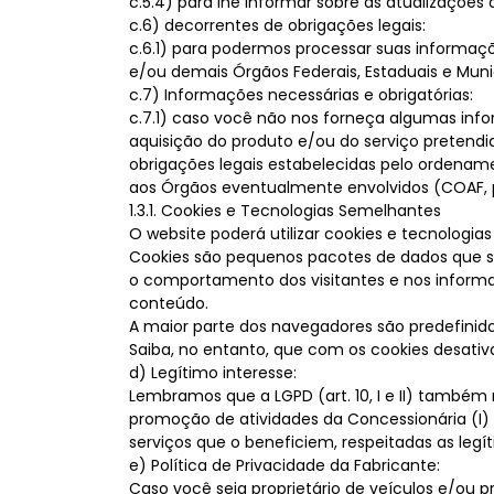
c.5.4) para lhe informar sobre as atualizações 
c.6) decorrentes de obrigações legais:
c.6.1) para podermos processar suas informaçõ
e/ou demais Órgãos Federais, Estaduais e Mun
c.7) Informações necessárias e obrigatórias:
c.7.1) caso você não nos forneça algumas info
aquisição do produto e/ou do serviço pretendi
obrigações legais estabelecidas pelo ordename
aos Órgãos eventualmente envolvidos (COAF, p
1.3.1. Cookies e Tecnologias Semelhantes
O website poderá utilizar cookies e tecnologia
Cookies são pequenos pacotes de dados que s
o comportamento dos visitantes e nos informam 
conteúdo.
A maior parte dos navegadores são predefinido
Saiba, no entanto, que com os cookies desati
d) Legítimo interesse:
Lembramos que a LGPD (art. 10, I e II) também 
promoção de atividades da Concessionária (I) e
serviços que o beneficiem, respeitadas as legít
e) Política de Privacidade da Fabricante:
Caso você seja proprietário de veículos e/ou pr