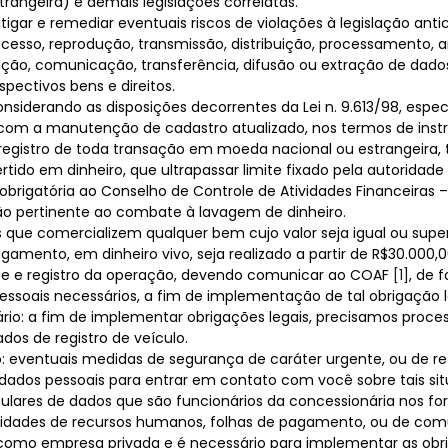
trangeira) e demais legislações correlatas.
ar e remediar eventuais riscos de violações à legislação antic
, acesso, reprodução, transmissão, distribuição, processamento
ação, comunicação, transferência, difusão ou extração de dado
pectivos bens e direitos.
onsiderando as disposições decorrentes da Lei n. 9.613/98, espec
s, com a manutenção de cadastro atualizado, nos termos de in
ro de toda transação em moeda nacional ou estrangeira, título
ertido em dinheiro, que ultrapassar limite fixado pela autorida
rigatória ao Conselho de Controle de Atividades Financeiras – 
ção pertinente ao combate à lavagem de dinheiro.
s que comercializem qualquer bem cujo valor seja igual ou superi
amento, em dinheiro vivo, seja realizado a partir de R$30.000,0
nte e registro da operação, devendo comunicar ao COAF
[1]
, de 
ssoais necessários, a fim de implementação de tal obrigação l
io: a fim de implementar obrigações legais, precisamos proc
dos de registro de veículo.
to: eventuais medidas de segurança de caráter urgente, ou de 
 dados pessoais para entrar em contato com você sobre tais si
tulares de dados que são funcionários da concessionária nos f
nalidades de recursos humanos, folhas de pagamento, ou de comu
como empresa privada e é necessário para implementar as obrig