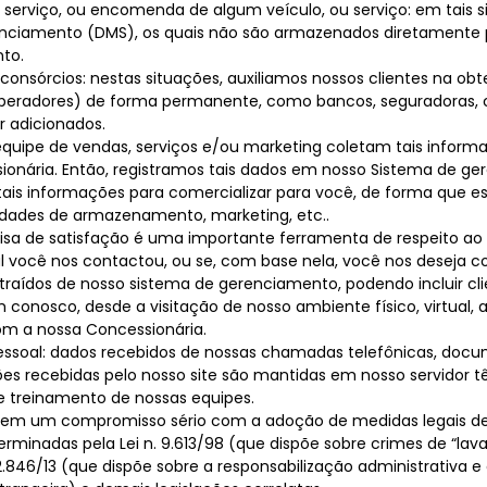
 serviço, ou encomenda de algum veículo, ou serviço: em tais 
enciamento (DMS), os quais não são armazenados diretamente 
to.
, consórcios: nestas situações, auxiliamos nossos clientes na o
peradores) de forma permanente, como bancos, seguradoras, c
r adicionados.
 equipe de vendas, serviços e/ou marketing coletam tais inform
ssionária. Então, registramos tais dados em nosso Sistema de 
ais informações para comercializar para você, de forma que e
alidades de armazenamento, marketing, etc..
quisa de satisfação é uma importante ferramenta de respeito a
al você nos contactou, ou se, com base nela, você nos deseja co
aídos de nosso sistema de gerenciamento, podendo incluir clie
conosco, desde a visitação de nosso ambiente físico, virtual, a
om a nossa Concessionária.
pessoal: dados recebidos de nossas chamadas telefônicas, doc
ções recebidas pelo nosso site são mantidas em nosso servidor
 e treinamento de nossas equipes.
em um compromisso sério com a adoção de medidas legais de
minadas pela Lei n. 9.613/98 (que dispõe sobre crimes de “lava
. 12.846/13 (que dispõe sobre a responsabilização administrativa e 