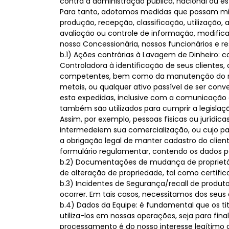
contra a administração pública, nacional ou es
Para tanto, adotamos medidas que possam mitig
produção, recepção, classificação, utilização
avaliação ou controle de informação, modific
nossa Concessionária, nossos funcionários e res
b.1) Ações contrárias à Lavagem de Dinheiro: c
Controladora à identificação de seus cliente
competentes, bem como da manutenção do regist
metais, ou qualquer ativo passível de ser conv
esta expedidas, inclusive com a comunicação ob
também são utilizados para cumprir a legisla
Assim, por exemplo, pessoas físicas ou jurídica
intermedeiem sua comercialização, ou cujo pag
a obrigação legal de manter cadastro do clie
formulário regulamentar, contendo os dados pe
b.2) Documentações de mudança de proprietár
de alteração de propriedade, tal como certifica
b.3) Incidentes de Segurança/recall de produ
ocorrer. Em tais casos, necessitamos dos seus
b.4) Dados da Equipe: é fundamental que os ti
utiliza-los em nossas operações, seja para fi
processamento é do nosso interesse legítimo 