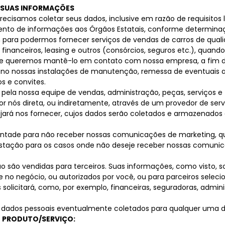
S SUAS INFORMAÇÕES
precisamos coletar seus dados, inclusive em razão de requisit
ento de informações aos Órgãos Estatais, conforme determinaçõ
ara podermos fornecer serviços de vendas de carros de qualid
nanceiros, leasing e outros (consórcios, seguros etc.), quando 
 queremos mantê-lo em contato com nossa empresa, a fim de
 no nossas instalações de manutenção, remessa de eventuais av
s e convites.
pela nossa equipe de vendas, administração, peças, serviços e 
por nós direta, ou indiretamente, através de um provedor de ser
jará nos fornecer, cujos dados serão coletados e armazenado
 vontade para não receber nossas comunicações de marketing, 
estação para os casos onde não deseje receber nossas comunic
 são vendidas para terceiros. Suas informações, como visto, 
o negócio, ou autorizados por você, ou para parceiros selec
solicitará, como, por exemplo, financeiras, seguradoras, admini
s dados pessoais eventualmente coletados para qualquer uma da
O PRODUTO/SERVIÇO: