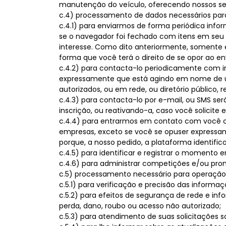
manutenção do veículo, oferecendo nossos ser
c.4) processamento de dados necessários par
c.4.1) para enviarmos de forma periódica inf
se o navegador foi fechado com itens em seu “c
interesse. Como dito anteriormente, somente 
forma que você terá o direito de se opor ao 
c.4.2) para contacta-lo periodicamente com 
expressamente que está agindo em nome de um
autorizados, ou em rede, ou diretório público,
c.4.3) para contacta-lo por e-mail, ou SMS s
inscrição, ou reativando-a, caso você solici
c.4.4) para entrarmos em contato com você co
empresas, exceto se você se opuser expressa
porque, a nosso pedido, a plataforma identifi
c.4.5) para identificar e registrar o momento
c.4.6) para administrar competições e/ou pro
c.5) processamento necessário para operação, 
c.5.1) para verificação e precisão das info
c.5.2) para efeitos de segurança de rede e i
perda, dano, roubo ou acesso não autorizado;
c.5.3) para atendimento de suas solicitações so