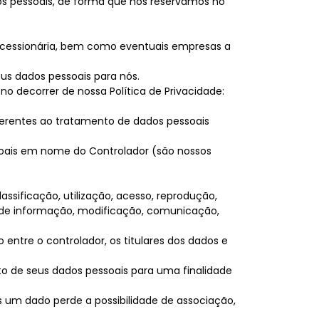
dos pessoais, de forma que nos reservamos no
Concessionária, bem como eventuais empresas a
eus dados pessoais para nós.
 decorrer de nossa Política de Privacidade:
ferentes ao tratamento de dados pessoais
essoais em nome do Controlador (são nossos
sificação, utilização, acesso, reprodução,
e de informação, modificação, comunicação,
ntre o controlador, os titulares dos dados e
o de seus dados pessoais para uma finalidade
 um dado perde a possibilidade de associação,