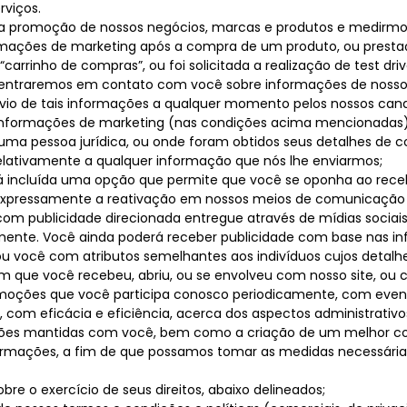
viços.
a promoção de nossos negócios, marcas e produtos e medirmo
ormações de marketing após a compra de um produto, ou presta
arrinho de compras”, ou foi solicitada a realização de test dri
entraremos em contato com você sobre informações de nossos p
envio de tais informações a qualquer momento pelos nossos ca
informações de marketing (nas condições acima mencionadas)
a pessoa jurídica, ou onde foram obtidos seus detalhes de c
 relativamente a qualquer informação que nós lhe enviarmos;
erá incluída uma opção que permite que você se oponha ao re
te expressamente a reativação em nossos meios de comunicação 
m publicidade direcionada entregue através de mídias sociais
mente. Você ainda poderá receber publicidade com base nas i
cou você com atributos semelhantes aos indivíduos cujos detalh
 em que você recebeu, abriu, ou se envolveu com nosso site, ou
moções que você participa conosco periodicamente, com eventua
com eficácia e eficiência, acerca dos aspectos administrativo
rmações mantidas com você, bem como a criação de um melhor 
nformações, a fim de que possamos tomar as medidas necessári
bre o exercício de seus direitos, abaixo delineados;