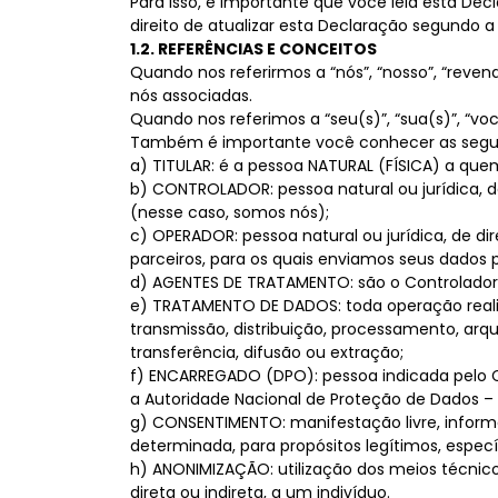
Para isso, é importante que você leia esta De
direito de atualizar esta Declaração segundo a
1.2. REFERÊNCIAS E CONCEITOS
Quando nos referirmos a “nós”, “nosso”, “reve
nós associadas.
Quando nos referimos a “seu(s)”, “sua(s)”, “vo
Também é importante você conhecer as seguint
a) TITULAR: é a pessoa NATURAL (FÍSICA) a que
b) CONTROLADOR: pessoa natural ou jurídica, 
(nesse caso, somos nós);
c) OPERADOR: pessoa natural ou jurídica, de d
parceiros, para os quais enviamos seus dados p
d) AGENTES DE TRATAMENTO: são o Controlador
e) TRATAMENTO DE DADOS: toda operação realiz
transmissão, distribuição, processamento, ar
transferência, difusão ou extração;
f) ENCARREGADO (DPO): pessoa indicada pelo C
a Autoridade Nacional de Proteção de Dados –
g) CONSENTIMENTO: manifestação livre, inform
determinada, para propósitos legítimos, específi
h) ANONIMIZAÇÃO: utilização dos meios técnic
direta ou indireta, a um indivíduo.