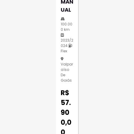
MAN
UAL
100.00
0 km
2023/2
024
Flex
Valpar
Aíso
De
Goiás
R$
57.
90
0,0
0