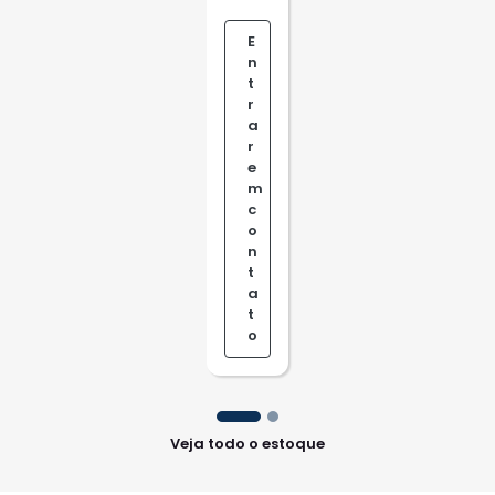
E
n
t
r
a
r
e
m
c
o
n
t
a
t
o
Veja todo o estoque