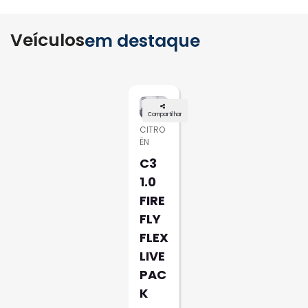
Veículos
em destaque
Compartilhar
CITRO
ËN
C3
1.0
FIRE
FLY
FLEX
LIVE
PAC
K