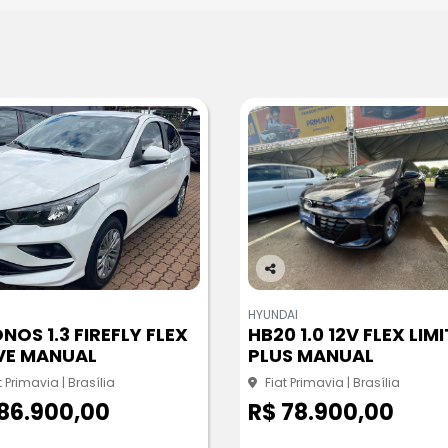
Co
m
HYUNDAI
pa
NOS 1.3 FIREFLY FLEX
HB20 1.0 12V FLEX LIM
rtil
VE MANUAL
PLUS MANUAL
he
t Primavia | Brasília
Fiat Primavia | Brasília
86.900,00
R$ 78.900,00