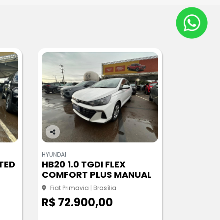
Co
m
HYUNDAI
pa
ITED
HB20 1.0 TGDI FLEX
rtil
COMFORT PLUS MANUAL
he
Fiat Primavia | Brasília
R$ 72.900,00