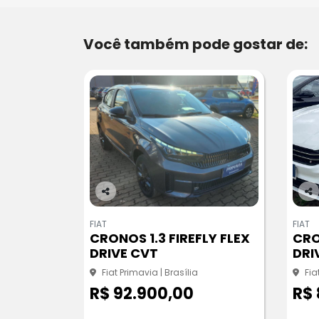
Você também pode gostar de:
Co
Co
m
m
FIAT
FIAT
pa
pa
CRONOS 1.3 FIREFLY FLEX
CRO
rtil
rtil
DRIVE CVT
DRI
he
he
Fiat Primavia | Brasília
Fia
R$ 92.900,00
R$ 