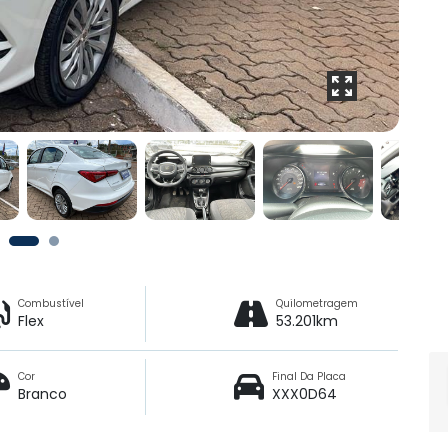
Combustível
Quilometragem
Flex
53.201km
Cor
Final Da Placa
Branco
XXX0D64