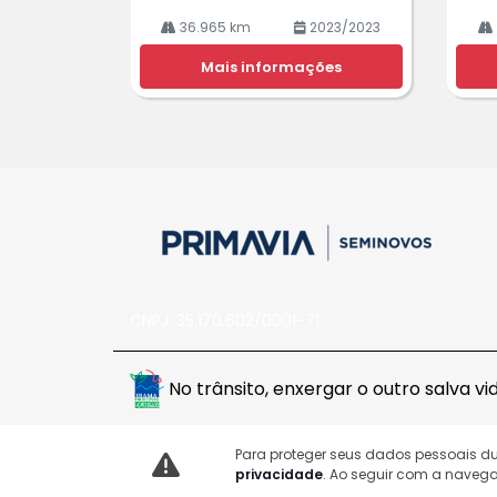
36.965 km
2023/2023
Mais informações
CNPJ: 35.170.602/0001-71
No trânsito, enxergar o outro salva vid
Para proteger seus dados pessoais 
privacidade
. Ao seguir com a navega