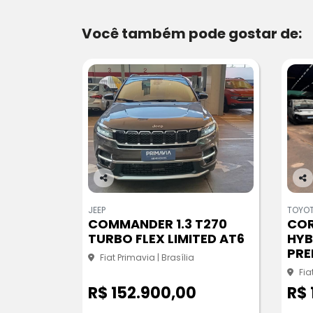
Você também pode gostar de:
Co
Co
m
m
JEEP
TOYO
pa
pa
COMMANDER 1.3 T270
COR
rtil
rtil
TURBO FLEX LIMITED AT6
HYB
he
he
PRE
Fiat Primavia | Brasília
Fia
R$ 152.900,00
R$ 