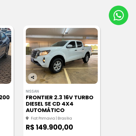
Co
m
NISSAN
pa
 200
FRONTIER 2.3 16V TURBO
rtil
DIESEL SE CD 4X4
he
AUTOMÁTICO
Fiat Primavia | Brasília
R$ 149.900,00