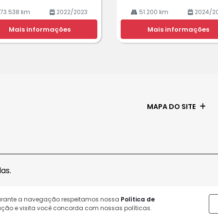
73.538 km
2022/2023
51.200 km
2024/2
Mais informações
Mais informações
MAPA DO SITE
as.
durante a navegação respeitamos nossa
Política de
ção e visita você concorda com nossas políticas.
Desenvolvido pela DEALERSPACE ® Direitos Reservados.