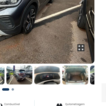
Next
Combustível
Quilometragem