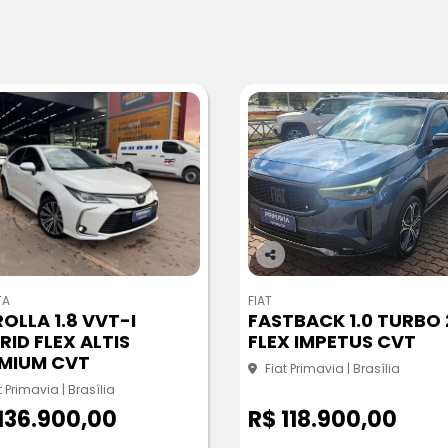
Co
m
TA
FIAT
pa
OLLA 1.8 VVT-I
FASTBACK 1.0 TURBO
rtil
RID FLEX ALTIS
FLEX IMPETUS CVT
he
MIUM CVT
Fiat Primavia | Brasília
t Primavia | Brasília
136.900,00
R$ 118.900,00