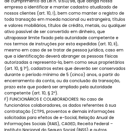
de cumprimento da Lei n. 9.613/98, que obriga nossa
empresa a identificar e manter cadastro atualizado de
nossos clientes (art. 10, I), bem como manter o registro de
toda transação em moeda nacional ou estrangeira, títulos
e valores mobiliários, títulos de crédito, metais, ou qualquer
ativo passível de ser convertido em dinheiro, que
ultrapassar limite fixado pela autoridade competente e
nos termos de instruções por esta expedidas (art. 10, II),
mesmo em caso de se tratar de pessoa jurídica, caso em
que a identificação deverá abranger as pessoas físicas
autorizadas a representa-la, bem como seus proprietários
(art. 10, § 1º), cadastros estes que deverão ser conservados
durante o período mínimo de 5 (cinco) anos, a partir do
encerramento da conta, ou da conclusão da transação,
prazo este que poderá ser ampliado pela autoridade
competente (art. 10, § 2º).
F) FUNCIONÁRIOS E COLABORADORES: No caso de
funcionários colaboradores, os dados referentes à sua
contratação (CTPS, proventos e demais informações
solicitadas para efeitos de e-Social, Relação Anual de
Informações Sociais (RAIS), CAGED, Receita Federal –
Instituto Nacional do Seguro Social (INSS) e outros.