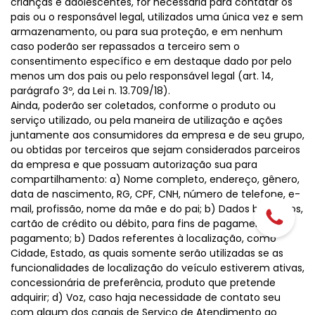
crianças e adolescentes, for necessária para contatar os
pais ou o responsável legal, utilizados uma única vez e sem
armazenamento, ou para sua proteção, e em nenhum
caso poderão ser repassados a terceiro sem o
consentimento específico e em destaque dado por pelo
menos um dos pais ou pelo responsável legal (art. 14,
parágrafo 3º, da Lei n. 13.709/18).
Ainda, poderão ser coletados, conforme o produto ou
serviço utilizado, ou pela maneira de utilização e ações
juntamente aos consumidores da empresa e de seu grupo,
ou obtidas por terceiros que sejam considerados parceiros
da empresa e que possuam autorização sua para
compartilhamento: a) Nome completo, endereço, gênero,
data de nascimento, RG, CPF, CNH, número de telefone, e-
mail, profissão, nome da mãe e do pai; b) Dados bancários,
cartão de crédito ou débito, para fins de pagamento de
pagamento; b) Dados referentes à localização, como
Cidade, Estado, as quais somente serão utilizadas se as
funcionalidades de localização do veículo estiverem ativas,
concessionária de preferência, produto que pretende
adquirir; d) Voz, caso haja necessidade de contato seu
com algum dos canais de Serviço de Atendimento ao