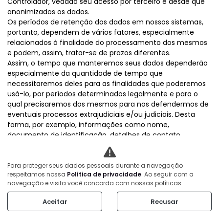
Controlador, vedado seu acesso por terceiro e desde que
anonimizados os dados.
Os períodos de retenção dos dados em nossos sistemas,
portanto, dependem de vários fatores, especialmente
relacionados à finalidade do processamento dos mesmos
e podem, assim, tratar-se de prazos diferentes.
Assim, o tempo que manteremos seus dados dependerão
especialmente da quantidade de tempo que
necessitaremos deles para as finalidades que poderemos
usá-lo, por períodos determinados legalmente e para o
qual precisaremos dos mesmos para nos defendermos de
eventuais processos extrajudiciais e/ou judiciais. Desta
forma, por exemplo, informações como nome,
documento de identificação, detalhes de contato
(telefone, e-mail), profissão, informações relativas à
operação financeira/bancária de forma detalhada (valor
do contrato, forma de pagamento, banco, conta bancária,
Para proteger seus dados pessoais durante a navegação
respeitamos nossa
Política de privacidade
. Ao seguir com a
agência, titularidade, CPF, CNPJ, número do cartão de
navegação e visita você concorda com nossas políticas.
crédito, bandeira do cartão de crédito, parcelas), imagem
em câmeras de vigilância interna e em termos de
Aceitar
Recusar
consentimento, restarão pelo prazo mínimo de 5 (cinco)
anos, a partir do encerramento da conta, ou da conclusão