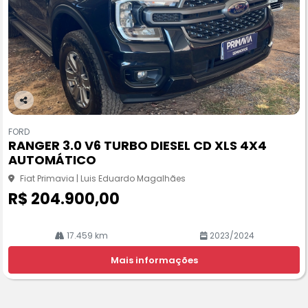
Co
m
FORD
pa
RANGER 3.0 V6 TURBO DIESEL CD XLS 4X4
rtil
AUTOMÁTICO
he
Fiat Primavia | Luis Eduardo Magalhães
R$ 204.900,00
17.459 km
2023/2024
Mais informações