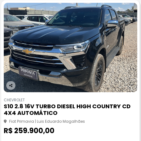
Co
m
CHEVROLET
pa
S10 2.8 16V TURBO DIESEL HIGH COUNTRY CD
rtil
4X4 AUTOMÁTICO
he
Fiat Primavia | Luis Eduardo Magalhães
R$ 259.900,00