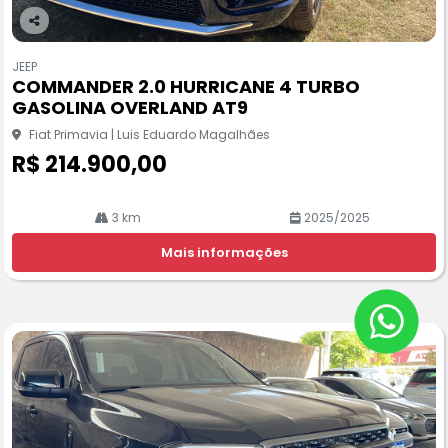
Co
m
JEEP
pa
COMMANDER 2.0 HURRICANE 4 TURBO
rtil
GASOLINA OVERLAND AT9
he
Fiat Primavia | Luis Eduardo Magalhães
R$ 214.900,00
3 km
2025/2025
Mais informações