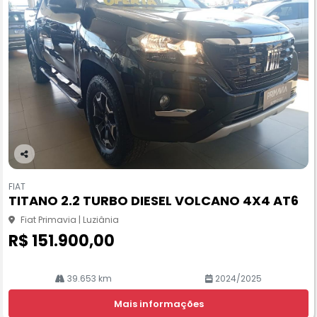
Co
m
FIAT
pa
TITANO 2.2 TURBO DIESEL VOLCANO 4X4 AT6
rtil
he
Fiat Primavia | Luziânia
R$ 151.900,00
39.653 km
2024/2025
Mais informações