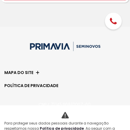
MAPA DO SITE
POLÍTICA DE PRIVACIDADE
CNPJ: 71.145.668/0007-60
Para proteger seus dados pessoais durante a navegação
No trânsito, enxergar o outro salva vidas.
respeitamos nossa
Política de privacidade
. Ao seguir com a