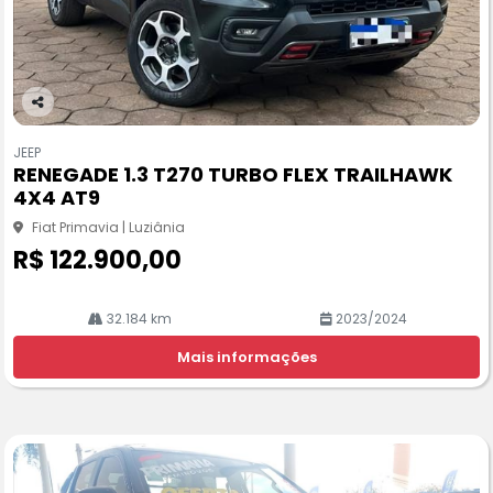
Co
m
JEEP
pa
RENEGADE 1.3 T270 TURBO FLEX TRAILHAWK
rtil
4X4 AT9
he
Fiat Primavia | Luziânia
R$ 122.900,00
32.184 km
2023/2024
Mais informações