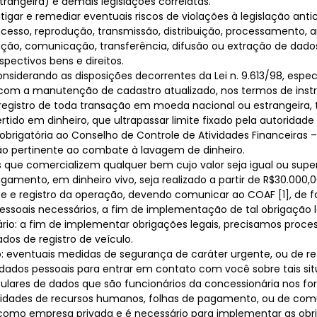
trangeira) e demais legislações correlatas.
ar e remediar eventuais riscos de violações à legislação antic
, acesso, reprodução, transmissão, distribuição, processamento
ação, comunicação, transferência, difusão ou extração de dado
pectivos bens e direitos.
onsiderando as disposições decorrentes da Lei n. 9.613/98, espec
s, com a manutenção de cadastro atualizado, nos termos de in
ro de toda transação em moeda nacional ou estrangeira, título
ertido em dinheiro, que ultrapassar limite fixado pela autorida
rigatória ao Conselho de Controle de Atividades Financeiras – 
ção pertinente ao combate à lavagem de dinheiro.
s que comercializem qualquer bem cujo valor seja igual ou superi
amento, em dinheiro vivo, seja realizado a partir de R$30.000,0
nte e registro da operação, devendo comunicar ao COAF
[1]
, de 
ssoais necessários, a fim de implementação de tal obrigação l
io: a fim de implementar obrigações legais, precisamos proc
dos de registro de veículo.
to: eventuais medidas de segurança de caráter urgente, ou de 
 dados pessoais para entrar em contato com você sobre tais si
tulares de dados que são funcionários da concessionária nos f
nalidades de recursos humanos, folhas de pagamento, ou de comu
como empresa privada e é necessário para implementar as obrig