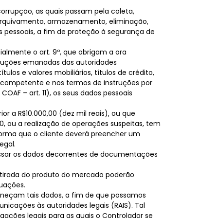
orrupção, as quais passam pela coleta,
, arquivamento, armazenamento, eliminação,
s pessoais, a fim de proteção à segurança de
ialmente o art. 9º, que obrigam a ora
struções emanadas das autoridades
s e valores mobiliários, títulos de crédito,
de competente e nos termos de instruções por
COAF – art. 11), os seus dados pessoais
or a R$10.000,00 (dez mil reais), ou que
0, ou a realização de operações suspeitas, tem
forma que o cliente deverá preencher um
egal.
essar os dados decorrentes de documentações
retirada do produto do mercado poderão
tuações.
orneçam tais dados, a fim de que possamos
nicações às autoridades legais (RAIS). Tal
ações legais para as quais o Controlador se