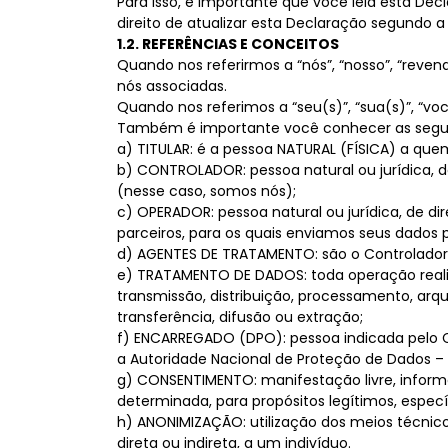
Para isso, é importante que você leia esta De
direito de atualizar esta Declaração segundo a
1.2. REFERÊNCIAS E CONCEITOS
Quando nos referirmos a “nós”, “nosso”, “reve
nós associadas.
Quando nos referimos a “seu(s)”, “sua(s)”, “vo
Também é importante você conhecer as seguint
a) TITULAR: é a pessoa NATURAL (FÍSICA) a que
b) CONTROLADOR: pessoa natural ou jurídica, 
(nesse caso, somos nós);
c) OPERADOR: pessoa natural ou jurídica, de d
parceiros, para os quais enviamos seus dados p
d) AGENTES DE TRATAMENTO: são o Controlador
e) TRATAMENTO DE DADOS: toda operação realiz
transmissão, distribuição, processamento, ar
transferência, difusão ou extração;
f) ENCARREGADO (DPO): pessoa indicada pelo C
a Autoridade Nacional de Proteção de Dados –
g) CONSENTIMENTO: manifestação livre, inform
determinada, para propósitos legítimos, específi
h) ANONIMIZAÇÃO: utilização dos meios técnic
direta ou indireta, a um indivíduo.