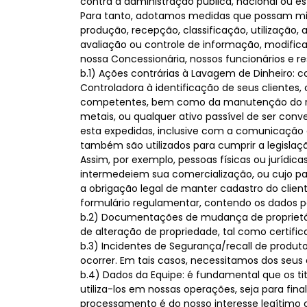
contra a administração pública, nacional ou es
Para tanto, adotamos medidas que possam mitig
produção, recepção, classificação, utilização
avaliação ou controle de informação, modific
nossa Concessionária, nossos funcionários e res
b.1) Ações contrárias à Lavagem de Dinheiro: c
Controladora à identificação de seus cliente
competentes, bem como da manutenção do regist
metais, ou qualquer ativo passível de ser conv
esta expedidas, inclusive com a comunicação ob
também são utilizados para cumprir a legisla
Assim, por exemplo, pessoas físicas ou jurídica
intermedeiem sua comercialização, ou cujo pag
a obrigação legal de manter cadastro do clie
formulário regulamentar, contendo os dados pe
b.2) Documentações de mudança de proprietár
de alteração de propriedade, tal como certifica
b.3) Incidentes de Segurança/recall de produ
ocorrer. Em tais casos, necessitamos dos seus
b.4) Dados da Equipe: é fundamental que os ti
utiliza-los em nossas operações, seja para fi
processamento é do nosso interesse legítimo 