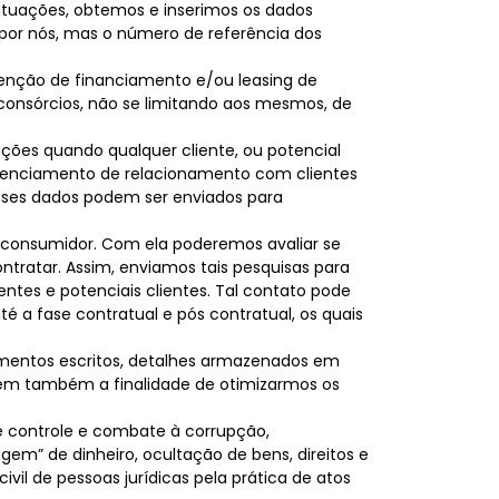
situações, obtemos e inserimos os dados
por nós, mas o número de referência dos
btenção de financiamento e/ou leasing de
onsórcios, não se limitando aos mesmos, de
ações quando qualquer cliente, ou potencial
gerenciamento de relacionamento com clientes
sses dados podem ser enviados para
o consumidor. Com ela poderemos avaliar se
ntratar. Assim, enviamos tais pesquisas para
ntes e potenciais clientes. Tal contato pode
té a fase contratual e pós contratual, os quais
umentos escritos, detalhes armazenados em
 têm também a finalidade de otimizarmos os
 controle e combate à corrupção,
gem” de dinheiro, ocultação de bens, direitos e
civil de pessoas jurídicas pela prática de atos