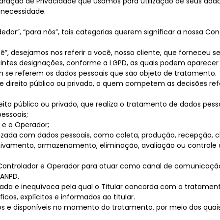
claração de Privacidade que usamos para utilização de seus da
 necessidade.
ndedor”, “para nós”, tais categorias querem significar a nossa 
cê”, desejamos nos referir a você, nosso cliente, que forneceu s
es designações, conforme a LGPD, as quais podem aparecer no
m se referem os dados pessoais que são objeto de tratamento.
de direito público ou privado, a quem competem as decisões re
ireito público ou privado, que realiza o tratamento de dados p
essoais;
 e o Operador;
ada com dados pessoais, como coleta, produção, recepção, clas
quivamento, armazenamento, eliminação, avaliação ou control
ontrolador e Operador para atuar como canal de comunicação e
 ANPD.
ada e inequívoca pela qual o Titular concorda com o tratament
cos, explícitos e informados ao titular.
os e disponíveis no momento do tratamento, por meio dos quais