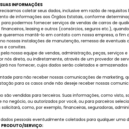
S SUAS INFORMAÇÕES
precisamos coletar seus dados, inclusive em razão de requisit
ento de informações aos Órgãos Estatais, conforme determinaçõ
ara podermos fornecer serviços de vendas de carros de qualid
nanceiros, leasing e outros (consórcios, seguros etc.), quando 
 queremos mantê-lo em contato com nossa empresa, a fim de
 no nossas instalações de manutenção, remessa de eventuais av
s e convites.
pela nossa equipe de vendas, administração, peças, serviços e 
por nós direta, ou indiretamente, através de um provedor de ser
jará nos fornecer, cujos dados serão coletados e armazenado
 vontade para não receber nossas comunicações de marketing, 
estação para os casos onde não deseje receber nossas comunic
 são vendidas para terceiros. Suas informações, como visto, 
o negócio, ou autorizados por você, ou para parceiros selec
solicitará, como, por exemplo, financeiras, seguradoras, admini
s dados pessoais eventualmente coletados para qualquer uma da
O PRODUTO/SERVIÇO: