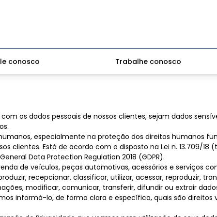
le conosco
Trabalhe conosco
com os dados pessoais de nossos clientes, sejam dados sensívei
os.
tos humanos, especialmente na proteção dos direitos humanos fu
sos clientes. Está de acordo com o disposto na Lei n. 13.709/1
eneral Data Protection Regulation 2018 (GDPR).
venda de veículos, peças automotivas, acessórios e serviços c
oduzir, recepcionar, classificar, utilizar, acessar, reproduzir, trans
ações, modificar, comunicar, transferir, difundir ou extrair dado
s informá-lo, de forma clara e específica, quais são direitos 