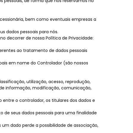
dos pessoais, de forma que nos reservamos no
Concessionária, bem como eventuais empresas a
eus dados pessoais para nós.
 decorrer de nossa Política de Privacidade:
ferentes ao tratamento de dados pessoais
essoais em nome do Controlador (são nossos
sificação, utilização, acesso, reprodução,
e de informação, modificação, comunicação,
ntre o controlador, os titulares dos dados e
o de seus dados pessoais para uma finalidade
 um dado perde a possibilidade de associação,