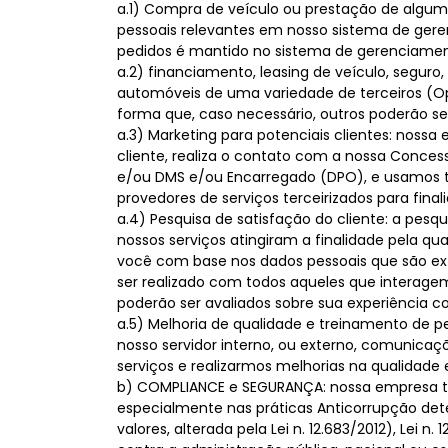
a.1) Compra de veículo ou prestação de algum
pessoais relevantes em nosso sistema de ger
pedidos é mantido no sistema de gerenciamen
a.2) financiamento, leasing de veículo, seguro
automóveis de uma variedade de terceiros (O
forma que, caso necessário, outros poderão se
a.3) Marketing para potenciais clientes: nossa
cliente, realiza o contato com a nossa Conce
e/ou DMS e/ou Encarregado (DPO), e usamos t
provedores de serviços terceirizados para fin
a.4) Pesquisa de satisfação do cliente: a pes
nossos serviços atingiram a finalidade pela qu
você com base nos dados pessoais que são extr
ser realizado com todos aqueles que interagem 
poderão ser avaliados sobre sua experiência c
a.5) Melhoria de qualidade e treinamento de 
nosso servidor interno, ou externo, comunica
serviços e realizarmos melhorias na qualidade
b) COMPLIANCE e SEGURANÇA: nossa empresa t
especialmente nas práticas Anticorrupção deter
valores, alterada pela Lei n. 12.683/2012), Lei n