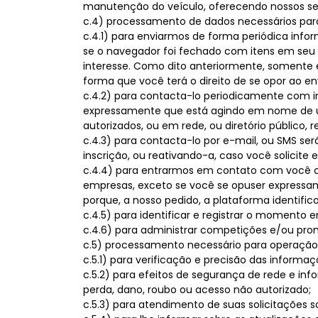
manutenção do veículo, oferecendo nossos ser
c.4) processamento de dados necessários par
c.4.1) para enviarmos de forma periódica inf
se o navegador foi fechado com itens em seu “c
interesse. Como dito anteriormente, somente 
forma que você terá o direito de se opor ao 
c.4.2) para contacta-lo periodicamente com 
expressamente que está agindo em nome de um
autorizados, ou em rede, ou diretório público,
c.4.3) para contacta-lo por e-mail, ou SMS s
inscrição, ou reativando-a, caso você solici
c.4.4) para entrarmos em contato com você co
empresas, exceto se você se opuser expressa
porque, a nosso pedido, a plataforma identifi
c.4.5) para identificar e registrar o momento
c.4.6) para administrar competições e/ou pro
c.5) processamento necessário para operação, 
c.5.1) para verificação e precisão das info
c.5.2) para efeitos de segurança de rede e i
perda, dano, roubo ou acesso não autorizado;
c.5.3) para atendimento de suas solicitações so