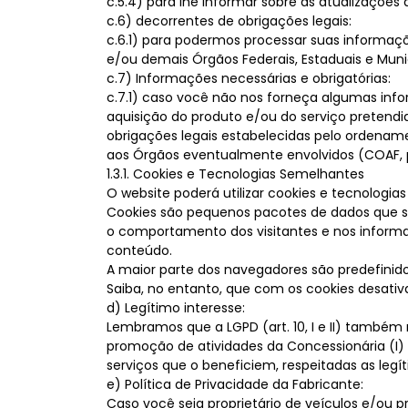
c.5.4) para lhe informar sobre as atualizações 
c.6) decorrentes de obrigações legais:
c.6.1) para podermos processar suas informaçõ
e/ou demais Órgãos Federais, Estaduais e Mun
c.7) Informações necessárias e obrigatórias:
c.7.1) caso você não nos forneça algumas info
aquisição do produto e/ou do serviço pretendi
obrigações legais estabelecidas pelo ordename
aos Órgãos eventualmente envolvidos (COAF, p
1.3.1. Cookies e Tecnologias Semelhantes
O website poderá utilizar cookies e tecnologia
Cookies são pequenos pacotes de dados que s
o comportamento dos visitantes e nos informam 
conteúdo.
A maior parte dos navegadores são predefinido
Saiba, no entanto, que com os cookies desati
d) Legítimo interesse:
Lembramos que a LGPD (art. 10, I e II) também 
promoção de atividades da Concessionária (I) e
serviços que o beneficiem, respeitadas as legít
e) Política de Privacidade da Fabricante:
Caso você seja proprietário de veículos e/ou pr