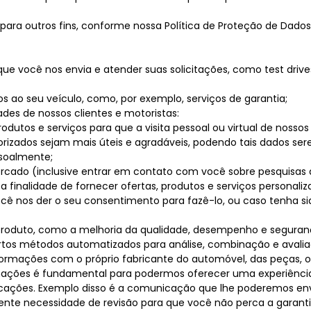
a outros fins, conforme nossa Política de Proteção de Dados, 
ue você nos envia e atender suas solicitações, como test drives,
os ao seu veículo, como, por exemplo, serviços de garantia;
des de nossos clientes e motoristas:
rodutos e serviços para que a visita pessoal ou virtual de nossos 
torizados sejam mais úteis e agradáveis, podendo tais dados 
ssoalmente;
mercado (inclusive entrar em contato com você sobre pesquisas
finalidade de fornecer ofertas, produtos e serviços personali
ê nos der o seu consentimento para fazê-lo, ou caso tenha s
 produto, como a melhoria da qualidade, desempenho e segura
certos métodos automatizados para análise, combinação e avali
ormações com o próprio fabricante do automóvel, das peças, ou
nformações é fundamental para podermos oferecer uma experiênc
icações. Exemplo disso é a comunicação que lhe poderemos en
ente necessidade de revisão para que você não perca a garantia