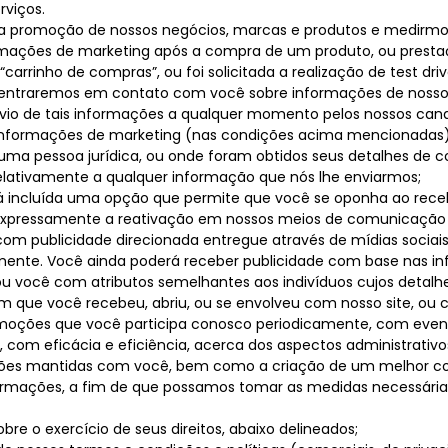
viços.
a promoção de nossos negócios, marcas e produtos e medirmo
ormações de marketing após a compra de um produto, ou presta
arrinho de compras”, ou foi solicitada a realização de test dri
entraremos em contato com você sobre informações de nossos p
envio de tais informações a qualquer momento pelos nossos ca
informações de marketing (nas condições acima mencionadas)
a pessoa jurídica, ou onde foram obtidos seus detalhes de c
 relativamente a qualquer informação que nós lhe enviarmos;
erá incluída uma opção que permite que você se oponha ao re
te expressamente a reativação em nossos meios de comunicação 
m publicidade direcionada entregue através de mídias sociais
mente. Você ainda poderá receber publicidade com base nas i
cou você com atributos semelhantes aos indivíduos cujos detalh
 em que você recebeu, abriu, ou se envolveu com nosso site, ou
moções que você participa conosco periodicamente, com eventua
com eficácia e eficiência, acerca dos aspectos administrativo
rmações mantidas com você, bem como a criação de um melhor 
nformações, a fim de que possamos tomar as medidas necessári
bre o exercício de seus direitos, abaixo delineados;