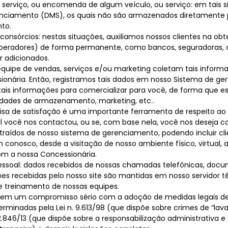
 serviço, ou encomenda de algum veículo, ou serviço: em tais 
enciamento (DMS), os quais não são armazenados diretamente 
to.
, consórcios: nestas situações, auxiliamos nossos clientes na o
peradores) de forma permanente, como bancos, seguradoras, c
r adicionados.
 equipe de vendas, serviços e/ou marketing coletam tais inform
ssionária. Então, registramos tais dados em nosso Sistema de 
ais informações para comercializar para você, de forma que e
alidades de armazenamento, marketing, etc..
quisa de satisfação é uma importante ferramenta de respeito a
al você nos contactou, ou se, com base nela, você nos deseja co
aídos de nosso sistema de gerenciamento, podendo incluir clie
conosco, desde a visitação de nosso ambiente físico, virtual, a
om a nossa Concessionária.
pessoal: dados recebidos de nossas chamadas telefônicas, doc
ções recebidas pelo nosso site são mantidas em nosso servidor
 e treinamento de nossas equipes.
em um compromisso sério com a adoção de medidas legais de
minadas pela Lei n. 9.613/98 (que dispõe sobre crimes de “lava
. 12.846/13 (que dispõe sobre a responsabilização administrativa e 