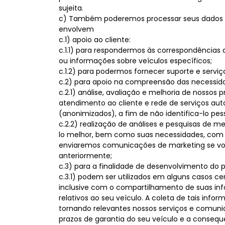
sujeita.
c) Também poderemos processar seus dados par
envolvem
c.1) apoio ao cliente:
c.1.1) para respondermos às correspondências q
ou informações sobre veículos específicos;
c.1.2) para podermos fornecer suporte e serviç
c.2) para apoio na compreensão das necessida
c.2.1) análise, avaliação e melhoria de nossos p
atendimento ao cliente e rede de serviços au
(anonimizados), a fim de não identifica-lo pe
c.2.2) realização de análises e pesquisas de 
lo melhor, bem como suas necessidades, com a 
enviaremos comunicações de marketing se voc
anteriormente;
c.3) para a finalidade de desenvolvimento do
c.3.1) podem ser utilizados em alguns casos 
inclusive com o compartilhamento de suas inf
relativos ao seu veículo. A coleta de tais i
tornando relevantes nossos serviços e comun
prazos de garantia do seu veículo e a consequ