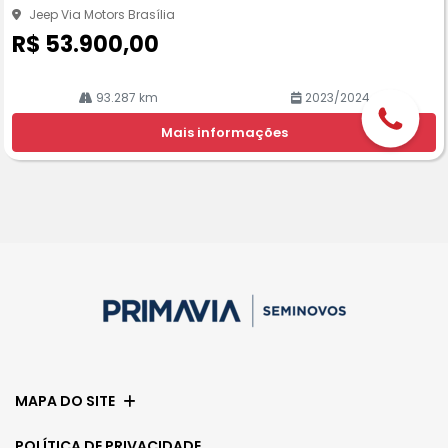
he
Jeep Via Motors Brasília
R$ 53.900,00
93.287 km
2023/2024
Mais informações
MAPA DO SITE
POLÍTICA DE PRIVACIDADE