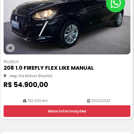
Co
m
PEUGEOT
pa
208 1.0 FIREFLY FLEX LIKE MANUAL
rtil
he
Jeep Via Motors Brasília
R$ 54.900,00
132.000 km
2022/2023
Mais informações