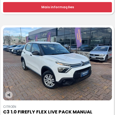
Mais informações
Co
m
CITROËN
pa
C3 1.0 FIREFLY FLEX LIVE PACK MANUAL
rtil