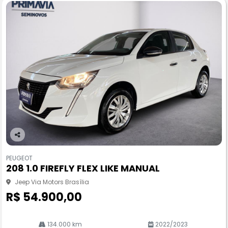
Co
m
PEUGEOT
pa
208 1.0 FIREFLY FLEX LIKE MANUAL
rtil
he
Jeep Via Motors Brasília
R$ 54.900,00
134.000 km
2022/2023