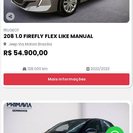
Co
m
PEUGEOT
pa
208 1.0 FIREFLY FLEX LIKE MANUAL
rtil
he
Jeep Via Motors Brasília
R$ 54.900,00
128.000 km
2022/2023
Mais informações