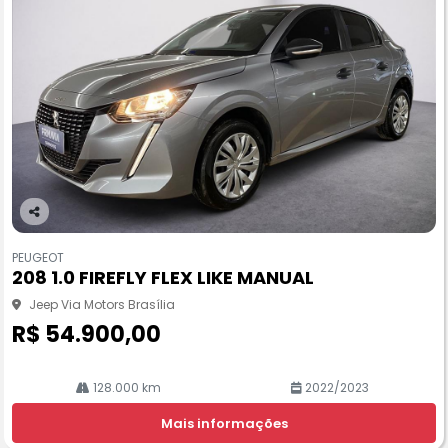
Co
m
PEUGEOT
pa
208 1.0 FIREFLY FLEX LIKE MANUAL
rtil
he
Jeep Via Motors Brasília
R$ 54.900,00
128.000 km
2022/2023
Mais informações