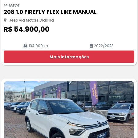
m
PEUGEOT
pa
208 1.0 FIREFLY FLEX LIKE MANUAL
rtil
he
Jeep Via Motors Brasília
R$ 54.900,00
134.000 km
2022/2023
Mais informações