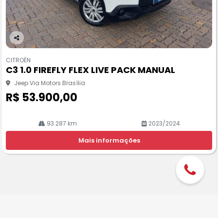
Co
m
CITROËN
pa
C3 1.0 FIREFLY FLEX LIVE PACK MANUAL
rtil
he
Jeep Via Motors Brasília
R$ 53.900,00
93.287 km
2023/2024
Mais informações