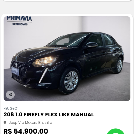
Co
m
PEUGEOT
pa
208 1.0 FIREFLY FLEX LIKE MANUAL
rtil
he
Jeep Via Motors Brasília
R$ 54.900,00