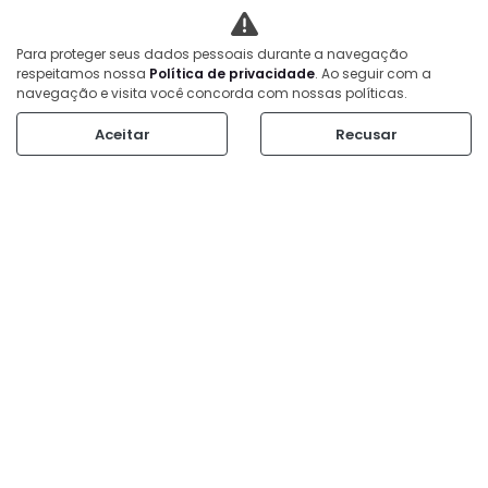
Para proteger seus dados pessoais durante a navegação
respeitamos nossa
Política de privacidade
. Ao seguir com a
navegação e visita você concorda com nossas políticas.
Aceitar
Recusar
MAPA DO SITE
POLÍTICA DE PRIVACIDADE
CNPJ: 28.239.067/0002-83
No trânsito, enxergar o outro salva vidas.