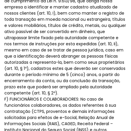
de cumprimento da Lei n. 9.613/98, que obriga nossa
empresa a identificar e manter cadastro atualizado de
nossos clientes (art. 10, I), bem como manter o registro de
toda transação em moeda nacional ou estrangeira, títulos
e valores mobiliários, títulos de crédito, metais, ou qualquer
ativo passível de ser convertido em dinheiro, que
ultrapassar limite fixado pela autoridade competente e
nos termos de instruções por esta expedidas (art. 10, II),
mesmo em caso de se tratar de pessoa jurídica, caso em
que a identificação deverá abranger as pessoas físicas
autorizadas a representa-la, bem como seus proprietários
(art. 10, § 1º), cadastros estes que deverão ser conservados
durante o período mínimo de 5 (cinco) anos, a partir do
encerramento da conta, ou da conclusão da transação,
prazo este que poderá ser ampliado pela autoridade
competente (art. 10, § 2º).
F) FUNCIONÁRIOS E COLABORADORES: No caso de
funcionários colaboradores, os dados referentes à sua
contratação (CTPS, proventos e demais informações
solicitadas para efeitos de e-Social, Relação Anual de
Informações Sociais (RAIS), CAGED, Receita Federal –
Instituto Nacional do Seguro Social (INSS) e outros.