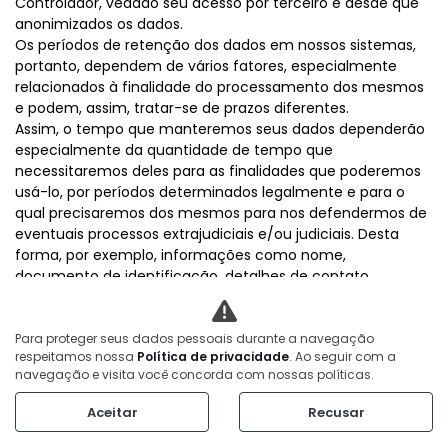
Controlador, vedado seu acesso por terceiro e desde que
anonimizados os dados.
Os períodos de retenção dos dados em nossos sistemas,
portanto, dependem de vários fatores, especialmente
relacionados à finalidade do processamento dos mesmos
e podem, assim, tratar-se de prazos diferentes.
Assim, o tempo que manteremos seus dados dependerão
especialmente da quantidade de tempo que
necessitaremos deles para as finalidades que poderemos
usá-lo, por períodos determinados legalmente e para o
qual precisaremos dos mesmos para nos defendermos de
eventuais processos extrajudiciais e/ou judiciais. Desta
forma, por exemplo, informações como nome,
documento de identificação, detalhes de contato
(telefone, e-mail), profissão, informações relativas à
operação financeira/bancária de forma detalhada (valor
do contrato, forma de pagamento, banco, conta bancária,
Para proteger seus dados pessoais durante a navegação
respeitamos nossa
Política de privacidade
. Ao seguir com a
agência, titularidade, CPF, CNPJ, número do cartão de
navegação e visita você concorda com nossas políticas.
crédito, bandeira do cartão de crédito, parcelas), imagem
em câmeras de vigilância interna e em termos de
Aceitar
Recusar
consentimento, restarão pelo prazo mínimo de 5 (cinco)
anos, a partir do encerramento da conta, ou da conclusão