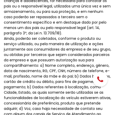
crianças e adolescentes, for necessária para contatar os
pais ou o responsável legal, utilizados uma única vez e sem
armazenamento, ou para sua proteção, e em nenhum
caso poderão ser repassados a terceiro sem o
consentimento específico e em destaque dado por pelo
menos um dos pais ou pelo responsável legal (art. 14,
parágrafo 3º, da Lei n. 13.709/18).
Ainda, poderão ser coletados, conforme o produto ou
serviço utilizado, ou pela maneira de utilização e ações
juntamente aos consumidores da empresa e de seu grupo,
ou obtidas por terceiros que sejam considerados parceiros
da empresa e que possuam autorização sua para
compartilhamento: a) Nome completo, endereço, gênero,
data de nascimento, RG, CPF, CNH, número de telefone, e-
mail, profissão, nome da mãe e do pai; b) Dados bancários,
cartão de crédito ou débito, para fins de pagamento de
pagamento; b) Dados referentes à localização, como
Cidade, Estado, as quais somente serão utilizadas se as
funcionalidades de localização do veículo estiverem ativas,
concessionária de preferência, produto que pretende
adquirir; d) Voz, caso haja necessidade de contato seu
com algum dos canais de Serviço de Atendimento ao