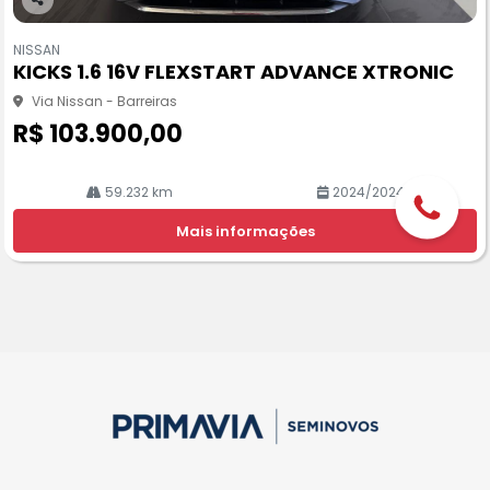
Co
m
NISSAN
pa
KICKS 1.6 16V FLEXSTART ADVANCE XTRONIC
rtil
he
Via Nissan - Barreiras
R$ 103.900,00
59.232 km
2024/2024
Mais informações