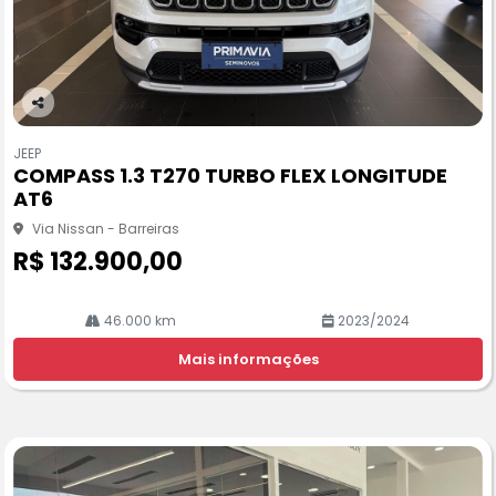
Co
m
JEEP
pa
COMPASS 1.3 T270 TURBO FLEX LONGITUDE
rtil
AT6
he
Via Nissan - Barreiras
R$ 132.900,00
46.000 km
2023/2024
Mais informações