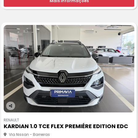
Mais informações
Co
m
RENAULT
pa
KARDIAN 1.0 TCE FLEX PREMIÉRE EDITION EDC
rtil
he
Via Nissan - Barreiras