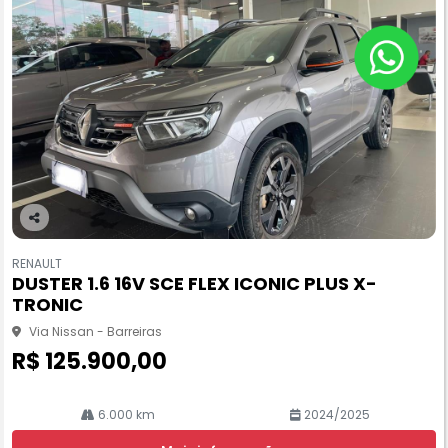
Co
m
RENAULT
pa
DUSTER 1.6 16V SCE FLEX ICONIC PLUS X-
rtil
TRONIC
he
Via Nissan - Barreiras
R$ 125.900,00
6.000 km
2024/2025