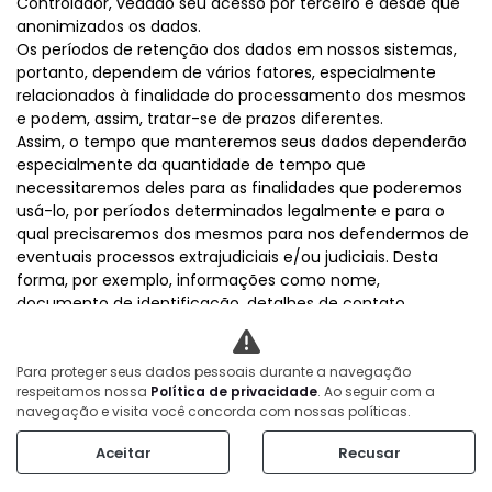
Controlador, vedado seu acesso por terceiro e desde que
anonimizados os dados.
Os períodos de retenção dos dados em nossos sistemas,
portanto, dependem de vários fatores, especialmente
relacionados à finalidade do processamento dos mesmos
e podem, assim, tratar-se de prazos diferentes.
Assim, o tempo que manteremos seus dados dependerão
especialmente da quantidade de tempo que
necessitaremos deles para as finalidades que poderemos
usá-lo, por períodos determinados legalmente e para o
qual precisaremos dos mesmos para nos defendermos de
eventuais processos extrajudiciais e/ou judiciais. Desta
forma, por exemplo, informações como nome,
documento de identificação, detalhes de contato
(telefone, e-mail), profissão, informações relativas à
operação financeira/bancária de forma detalhada (valor
do contrato, forma de pagamento, banco, conta bancária,
Para proteger seus dados pessoais durante a navegação
respeitamos nossa
Política de privacidade
. Ao seguir com a
agência, titularidade, CPF, CNPJ, número do cartão de
navegação e visita você concorda com nossas políticas.
crédito, bandeira do cartão de crédito, parcelas), imagem
em câmeras de vigilância interna e em termos de
Aceitar
Recusar
consentimento, restarão pelo prazo mínimo de 5 (cinco)
anos, a partir do encerramento da conta, ou da conclusão