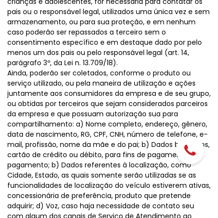
crianças e adolescentes, for necessária para contatar os
pais ou o responsável legal, utilizados uma única vez e sem
armazenamento, ou para sua proteção, e em nenhum
caso poderão ser repassados a terceiro sem o
consentimento específico e em destaque dado por pelo
menos um dos pais ou pelo responsável legal (art. 14,
parágrafo 3º, da Lei n. 13.709/18).
Ainda, poderão ser coletados, conforme o produto ou
serviço utilizado, ou pela maneira de utilização e ações
juntamente aos consumidores da empresa e de seu grupo,
ou obtidas por terceiros que sejam considerados parceiros
da empresa e que possuam autorização sua para
compartilhamento: a) Nome completo, endereço, gênero,
data de nascimento, RG, CPF, CNH, número de telefone, e-
mail, profissão, nome da mãe e do pai; b) Dados bancários,
cartão de crédito ou débito, para fins de pagamento de
pagamento; b) Dados referentes à localização, como
Cidade, Estado, as quais somente serão utilizadas se as
funcionalidades de localização do veículo estiverem ativas,
concessionária de preferência, produto que pretende
adquirir; d) Voz, caso haja necessidade de contato seu
com algum dos canais de Serviço de Atendimento ao