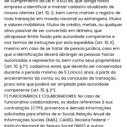
de cumprimento da Lei n. 9.613/98, que obriga nossa
empresa a identificar e manter cadastro atualizado de
nossos clientes (art. 10, I), bem como manter o registro de
toda transação em moeda nacional ou estrangeira, títulos
e valores mobiliários, títulos de crédito, metais, ou qualquer
ativo passível de ser convertido em dinheiro, que
ultrapassar limite fixado pela autoridade competente e
nos termos de instruções por esta expedidas (art. 10, II),
mesmo em caso de se tratar de pessoa jurídica, caso em
que a identificação deverá abranger as pessoas físicas
autorizadas a representa-la, bem como seus proprietários
(art. 10, § 1º), cadastros estes que deverão ser conservados
durante o período mínimo de 5 (cinco) anos, a partir do
encerramento da conta, ou da conclusão da transação,
prazo este que poderá ser ampliado pela autoridade
competente (art. 10, § 2º).
F) FUNCIONÁRIOS E COLABORADORES: No caso de
funcionários colaboradores, os dados referentes à sua
contratação (CTPS, proventos e demais informações
solicitadas para efeitos de e-Social, Relação Anual de
Informações Sociais (RAIS), CAGED, Receita Federal –
Instituto Nacional do Seguro Social (INSS) e outros.