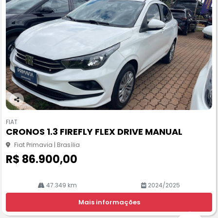
Co
m
FIAT
pa
CRONOS 1.3 FIREFLY FLEX DRIVE MANUAL
rtil
he
Fiat Primavia | Brasília
R$ 86.900,00
47.349 km
2024/2025
Mais informações