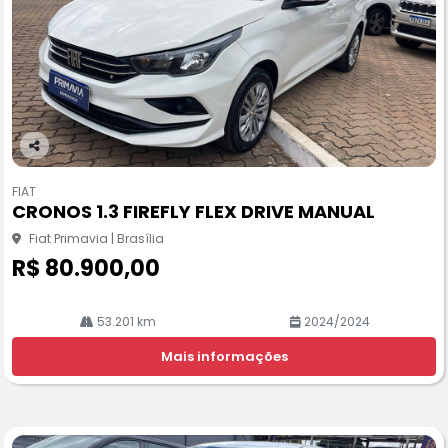
Co
m
FIAT
pa
CRONOS 1.3 FIREFLY FLEX DRIVE MANUAL
rtil
he
Fiat Primavia | Brasília
R$ 80.900,00
53.201 km
2024/2024
Mais informações