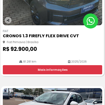
Co
m
FIAT
pa
CRONOS 1.3 FIREFLY FLEX DRIVE CVT
rtil
he
Fiat Primavia | Brasília
R$ 92.900,00
81.281 km
2025/2026
Mais informações