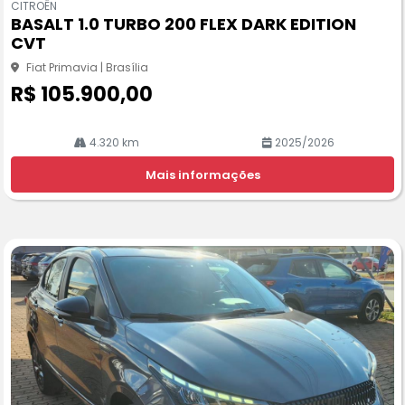
CITROËN
pa
BASALT 1.0 TURBO 200 FLEX DARK EDITION
rtil
CVT
he
Fiat Primavia | Brasília
R$ 105.900,00
4.320 km
2025/2026
Mais informações