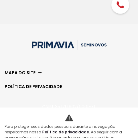
MAPA DO SITE
POLÍTICA DE PRIVACIDADE
CNPJ: 35.170.602/0001-71
Para proteger seus dados pessoais durante a navegação
No trânsito, enxergar o outro salva vidas.
respeitamos nossa
Política de privacidade
. Ao seguir com a
navegação e visita você concorda com nossas políticas.