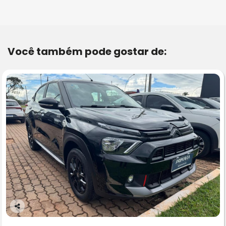
Você também pode gostar de:
Co
m