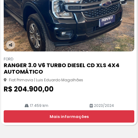
Co
m
FORD
pa
RANGER 3.0 V6 TURBO DIESEL CD XLS 4X4
rtil
AUTOMÁTICO
he
Fiat Primavia | Luis Eduardo Magalhães
R$ 204.900,00
17.459 km
2023/2024
Mais informações