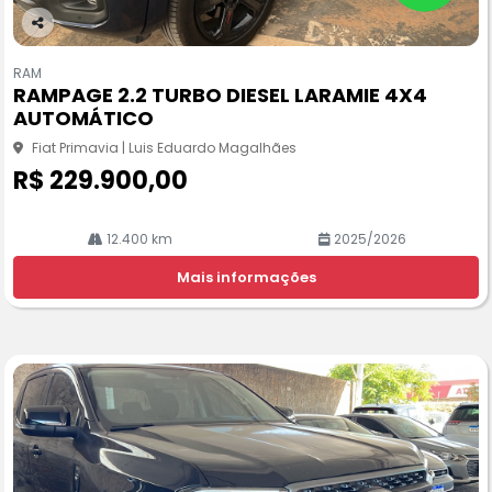
Co
m
RAM
pa
RAMPAGE 2.2 TURBO DIESEL LARAMIE 4X4
rtil
AUTOMÁTICO
he
Fiat Primavia | Luis Eduardo Magalhães
R$ 229.900,00
12.400 km
2025/2026
Mais informações