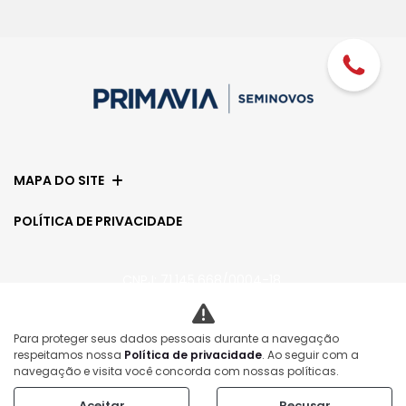
MAPA DO SITE
POLÍTICA DE PRIVACIDADE
CNPJ: 71.145.668/0004-18
Para proteger seus dados pessoais durante a navegação
No trânsito, enxergar o outro salva vidas.
respeitamos nossa
Política de privacidade
. Ao seguir com a
navegação e visita você concorda com nossas políticas.
Aceitar
Recusar