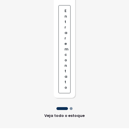
E
n
t
r
a
r
e
m
c
o
n
t
a
t
o
Veja todo o estoque