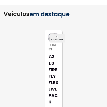
Veículos
em destaque
Compartilhar
CITRO
ËN
C3
1.0
FIRE
FLY
FLEX
LIVE
PAC
K