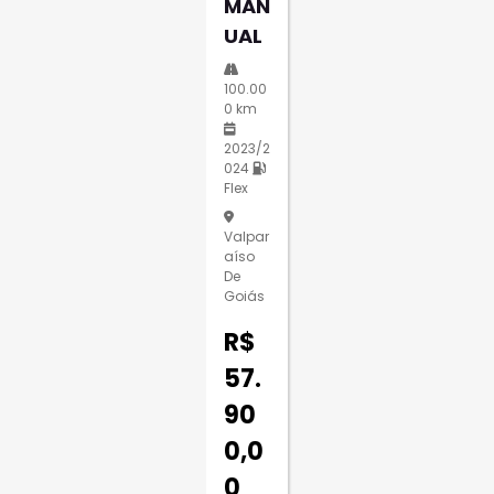
MAN
UAL
100.00
0 km
2023/2
024
Flex
Valpar
Aíso
De
Goiás
R$
57.
90
0,0
0