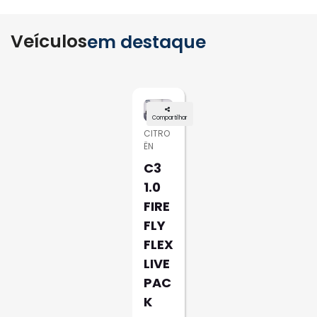
Veículos
em destaque
Compartilhar
CITRO
ËN
C3
1.0
FIRE
FLY
FLEX
LIVE
PAC
K