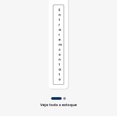
E
n
t
r
a
r
e
m
c
o
n
t
a
t
o
Veja todo o estoque