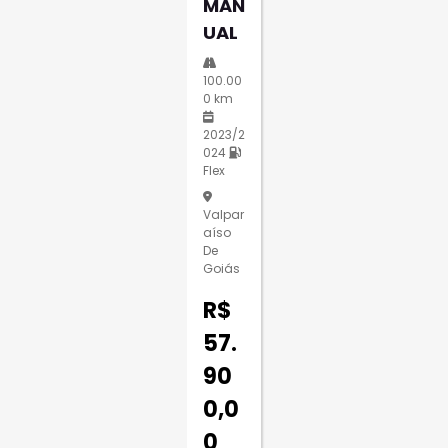
MAN
UAL
100.00
0 km
2023/2
024
Flex
Valpar
Aíso
De
Goiás
R$
57.
90
0,0
0