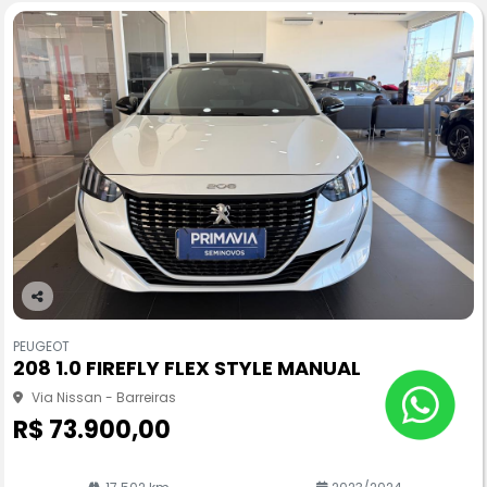
Co
m
PEUGEOT
pa
208 1.0 FIREFLY FLEX STYLE MANUAL
rtil
he
Via Nissan - Barreiras
R$ 73.900,00