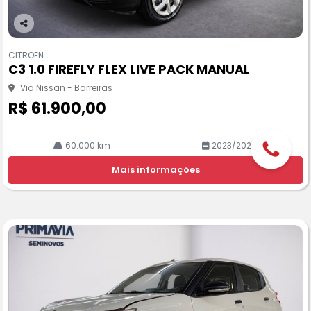
Co
m
CITROËN
pa
C3 1.0 FIREFLY FLEX LIVE PACK MANUAL
rtil
he
Via Nissan - Barreiras
R$ 61.900,00
60.000 km
2023/2024
Mais informações