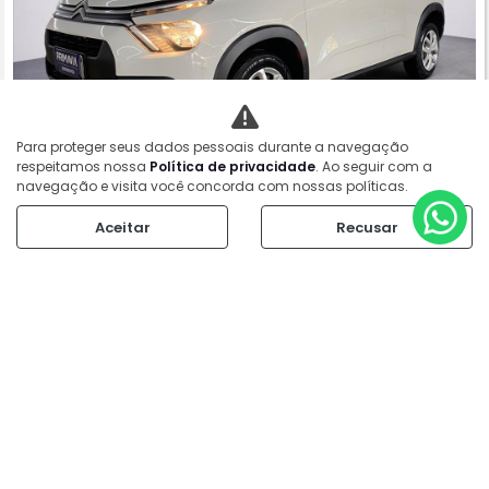
Para proteger seus dados pessoais durante a navegação
respeitamos nossa
Política de privacidade
. Ao seguir com a
Co
navegação e visita você concorda com nossas políticas.
m
CITROËN
pa
C3 1.0 FIREFLY FLEX LIVE PACK MANUAL
Aceitar
Recusar
rtil
he
Via Nissan - Barreiras
R$ 58.990,00
80.000 km
2023/2024
Mais informações