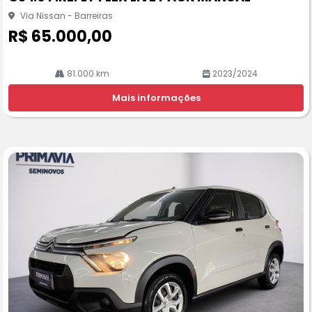
rtil
he
Via Nissan - Barreiras
R$ 65.000,00
81.000 km
2023/2024
Mais informações