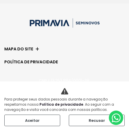
MAPA DO SITE
POLÍTICA DE PRIVACIDADE
CNPJ: 13.253.884/0001-38
Para proteger seus dados pessoais durante a navegação
No trânsito, enxergar o outro salva vidas.
respeitamos nossa
Política de privacidade
. Ao seguir com a
navegação e visita você concorda com nossas políticas.
Aceitar
Recusar
Desenvolvido pela DEALERSPACE ® Direitos Reservados.