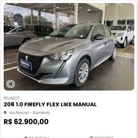
Co
m
PEUGEOT
pa
208 1.0 FIREFLY FLEX LIKE MANUAL
rtil
he
Via Nissan - Barreiras
R$ 62.900,00