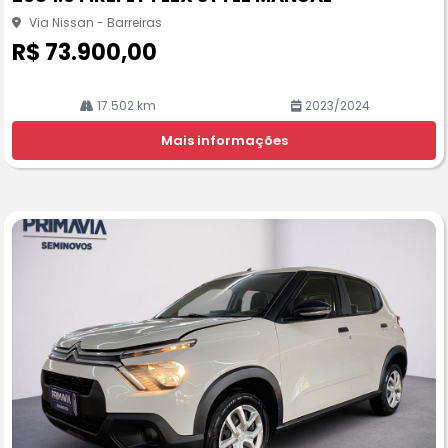
rtil
he
Via Nissan - Barreiras
R$ 73.900,00
17.502 km
2023/2024
Mais informações