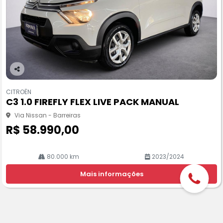
Co
m
CITROËN
pa
C3 1.0 FIREFLY FLEX LIVE PACK MANUAL
rtil
he
Via Nissan - Barreiras
R$ 58.990,00
80.000 km
2023/2024
Mais informações