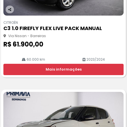
Co
m
CITROËN
pa
C3 1.0 FIREFLY FLEX LIVE PACK MANUAL
rtil
he
Via Nissan - Barreiras
R$ 61.900,00
60.000 km
2023/2024
Mais informações